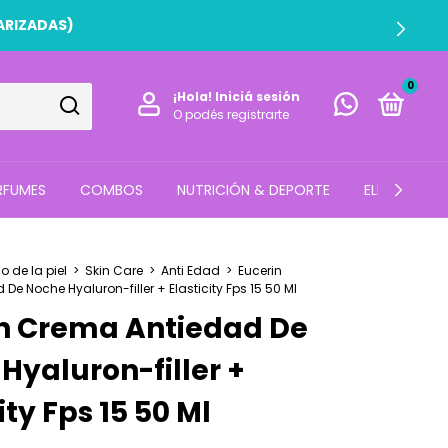
0
¡Hola!
Iniciá sesión
O podés registrarte
RFUMES
COMBOS
NUTRICIÓN & DEPORTE
ELECTRO
 de la piel
>
Skin Care
>
Anti Edad
>
Eucerin
e Noche Hyaluron-filler + Elasticity Fps 15 50 Ml
n Crema Antiedad De
Hyaluron-filler +
ity Fps 15 50 Ml