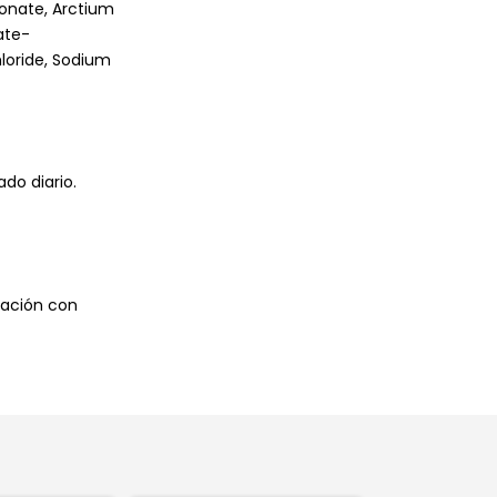
ronate, Arctium
ate-
loride, Sodium
do diario.
nación con