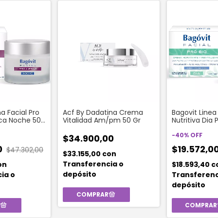
a Facial Pro
Acf By Dadatina Crema
Bagovit Linea 
Seca Noche 50
Vitalidad Am/pm 50 Gr
Nutritiva Dia 
-
40
%
OFF
$34.900,00
0
$19.572,0
$47.302,00
$33.155,00
con
Transferencia o
on
$18.593,40
c
depósito
ia o
Transferenc
depósito