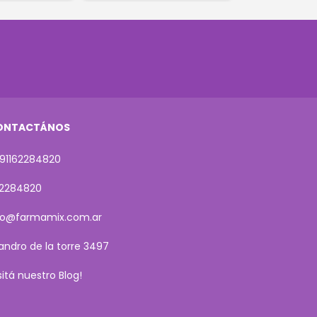
ONTACTÁNOS
91162284820
62284820
fo@farmamix.com.ar
sandro de la torre 3497
isitá nuestro Blog!