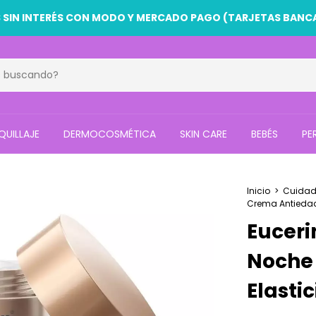
HASTA 50% OFF EN ARTÍCULOS SELECCIONADOS
UILLAJE
DERMOCOSMÉTICA
SKIN CARE
BEBÉS
PE
Inicio
>
Cuidado
Crema Antiedad D
Euceri
Noche 
Elastic