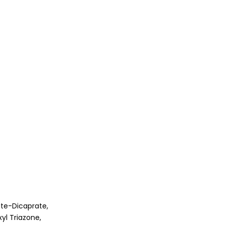
ate-Dicaprate,
yl Triazone,