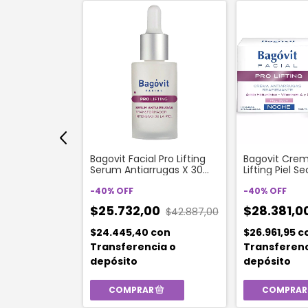
a Facial Pro
Bagovit Facial Pro Lifting
Bagovit Crem
eafirmante Piel
Serum Antiarrugas X 30
Lifting Piel 
Gramos
Gr
-
40
%
OFF
-
40
%
OFF
0
$25.732,00
$28.381,0
$42.887,00
on
ia o
$24.445,40
con
$26.961,95
c
Transferencia o
Transferenc
depósito
depósito