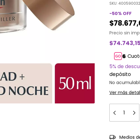
SKU:
40059003
-
50
%
OFF
$78.677
Precio sin im
$74.743,1
Cuot
5% de desc
depósito
No acumulabl
Ver más detal
Entregas para 
Medios d