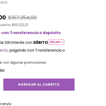
24023
,00
$157.354,00
puestos
$65.022,31
5
con
Transferencia o depósito
as SIN interés con
DÉBITO
uento
pagando con Transferencia o
e con algunas promociones
les
CAMBIAR CP
el CP:
e envío