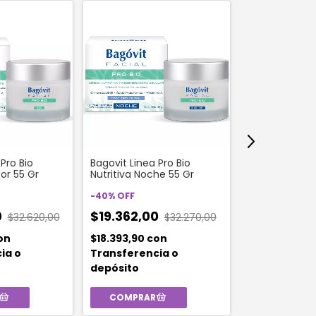
Pro Bio
Bagovit Linea Pro Bio
Acf By Dadati
Por 55 Gr
Nutritiva Noche 55 Gr
Defensa Am/
+ Recarga + 
-
40
%
OFF
$45.068,0
0
$19.362,00
$32.620,00
$32.270,00
$42.814,60
c
on
$18.393,90
con
Transferenc
ia o
Transferencia o
depósito
depósito