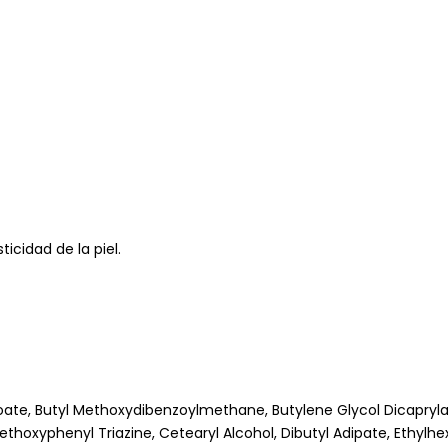
icidad de la piel.
nzoate, Butyl Methoxydibenzoylmethane, Butylene Glycol Dicapryl
ethoxyphenyl Triazine, Cetearyl Alcohol, Dibutyl Adipate, Ethylhex