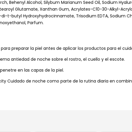
arch, Behenyl Alcohol, Silybum Marianum Seed Oil, Sodium Hyalu
m Stearoyl Glutamate, Xanthan Gum, Acrylates-C10-30-Alkyl-Acryl
a-di-t-butyl Hydroxyhydrocinnamate, Trisodium EDTA, Sodium Ch
enoxyethanol, Parfum.
ara preparar la piel antes de aplicar los productos para el cuida
rema antiedad de noche sobre el rostro, el cuello y el escote.
enetre en las capas de la piel.
city Cuidado de noche como parte de la rutina diaria en combi