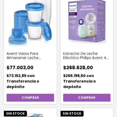
Avent Vasos Para
Extractor De Leche
Almacenar Leche
Eléctrico Philips Avent 4
Materna Scf618/10 (10
niveles
Unidades)
$77.003,00
$268.628,00
$73.152,85
con
$255.196,60
con
Transferencia o
Transferencia o
depósito
depósito
SIN STOCK
SIN STOCK