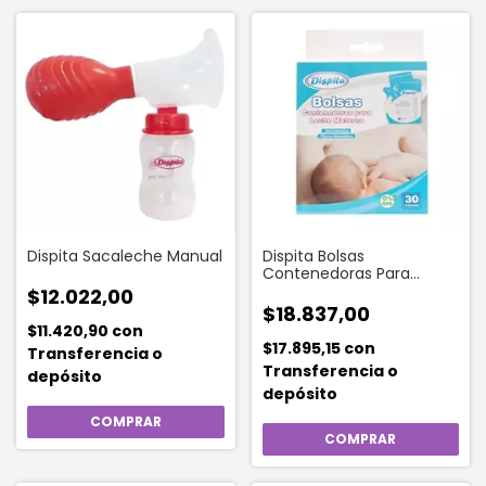
Dispita Sacaleche Manual
Dispita Bolsas
Contenedoras Para
Leche Materna (30
$12.022,00
Unidades)
$18.837,00
$11.420,90
con
$17.895,15
con
Transferencia o
Transferencia o
depósito
depósito