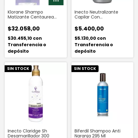
Klorane Shampo
Inecto Neutralizante
Matizante Centaurea
Capilar Con
Para Reflejos Canosos
Acondicionador 150 Ml
200 Ml
$32.058,00
$5.400,00
$30.455,10
con
$5.130,00
con
Transferencia o
Transferencia o
depósito
depósito
SIN STOCK
SIN STOCK
Inecto Claridge Sh
Biferdil Shampoo Anti
Desamarillador 300
Naranja 295 Ml