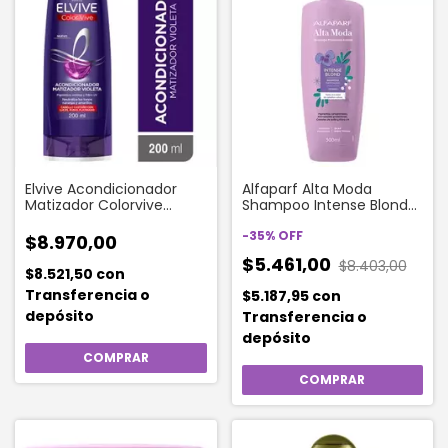
Elvive Acondicionador
Alfaparf Alta Moda
Matizador Colorvive
Shampoo Intense Blond
Purple X 200 Ml
300 Ml
-
35
%
OFF
$8.970,00
$5.461,00
$8.403,00
$8.521,50
con
Transferencia o
$5.187,95
con
depósito
Transferencia o
depósito