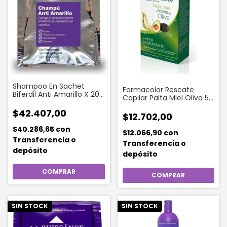
Shampoo En Sachet
Farmacolor Rescate
Biferdil Anti Amarillo X 20
Capilar Palta Miel Oliva 5
Ml
Sobres
$42.407,00
$12.702,00
$40.286,65
con
$12.066,90
con
Transferencia o
Transferencia o
depósito
depósito
SIN STOCK
SIN STOCK