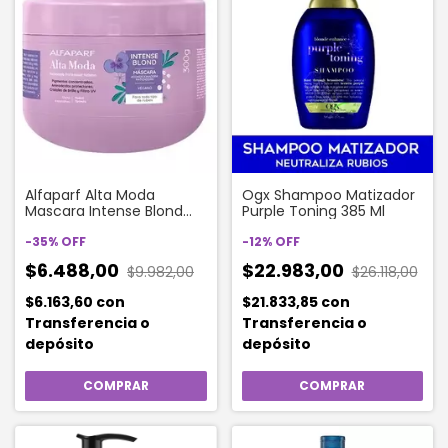
Alfaparf Alta Moda
Ogx Shampoo Matizador
Mascara Intense Blond
Purple Toning 385 Ml
300 Gr
-
35
%
OFF
-
12
%
OFF
$6.488,00
$22.983,00
$9.982,00
$26.118,00
$6.163,60
con
$21.833,85
con
Transferencia o
Transferencia o
depósito
depósito