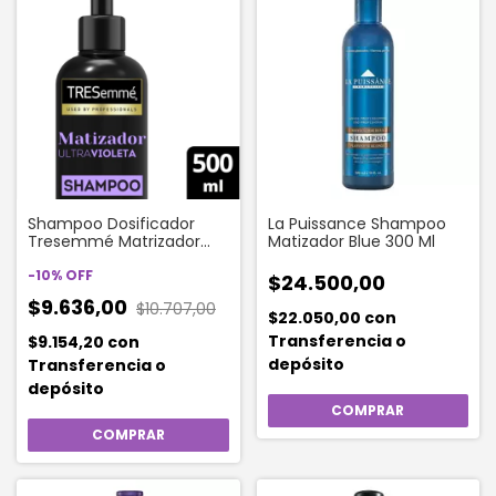
Shampoo Dosificador
La Puissance Shampoo
Tresemmé Matrizador
Matizador Blue 300 Ml
Ultravioleta X 500 Ml
-
10
%
OFF
$24.500,00
$9.636,00
$10.707,00
$22.050,00
con
Transferencia o
$9.154,20
con
depósito
Transferencia o
depósito