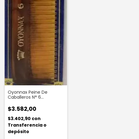
Oyonnax Peine De
Caballeros N° 6
Terminado A Mano 1
Unidad
$3.582,00
$3.402,90
con
Transferencia o
depósito