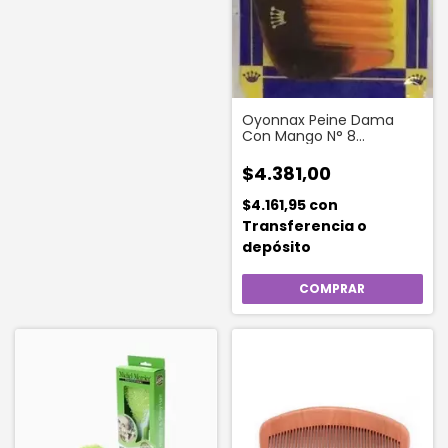
Oyonnax Peine Dama
Con Mango N° 8
Terminado A Mano 1
Unidad
$4.381,00
$4.161,95
con
Transferencia o
depósito