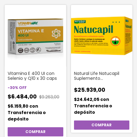
Vitamina E 400 UI con
Natural Life Natucapil
Selenio y Q10 x 30 caps
Suplemento
Reconstituyente Y
-
30
%
OFF
Estimulante Capilar X 30
$25.939,00
Caps
$6.484,00
$9.263,00
$24.642,05
con
Transferencia o
$6.159,80
con
depósito
Transferencia o
depósito