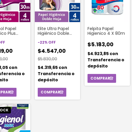
nol Papel
Elite Ultra Papel
Felpita Papel
ico Plus
Higiénico Doble
Higienico 4 X 80m
 Hoja 30 M (4
Hoja 30 Mts 4
des)
OFF
Unidades
-
22
%
OFF
$5.183,00
19,00
$4.547,00
$4.923,85
con
3,00
$5.830,00
Transferencia o
depósito
3,05
con
$4.319,65
con
sferencia o
Transferencia o
sito
depósito
TOCK