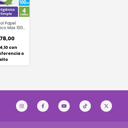
nol Papel
nico Max 100
 4 Unidades
loe Vera.
78,00
4,10
con
sferencia o
sito