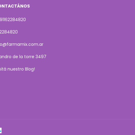
ONTACTÁNOS
91162284820
62284820
fo@farmamix.com.ar
sandro de la torre 3497
isitá nuestro Blog!