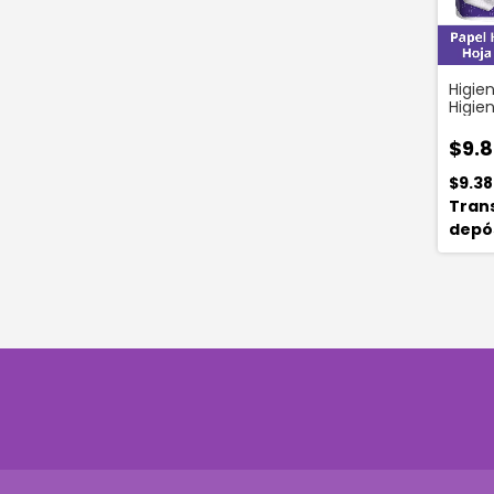
Higie
Higie
Mts X
Con A
$9.8
$9.38
Tran
depó