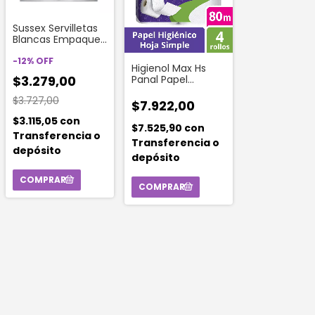
Sussex Servilletas
Blancas Empaque
Familiar X140un
-
12
%
OFF
Higienol Max Hs
$3.279,00
Panal Papel
Higénico Elite 4080
$3.727,00
Xmts
$7.922,00
$3.115,05
con
$7.525,90
con
Transferencia o
Transferencia o
depósito
depósito