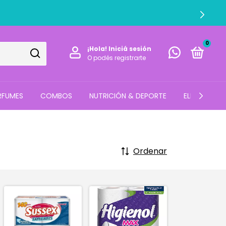
0
¡Hola!
Iniciá sesión
O podés registrarte
RFUMES
COMBOS
NUTRICIÓN & DEPORTE
ELECTRO
Ordenar