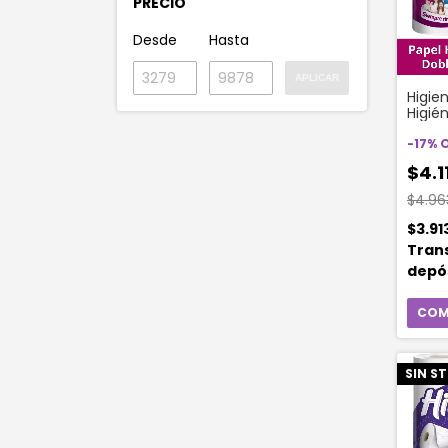
PRECIO
Desde
Hasta
APLICAR
Higie
Higién
Doble
Unida
-
17
%
$4.1
$4.96
$3.91
Tran
depó
SIN S