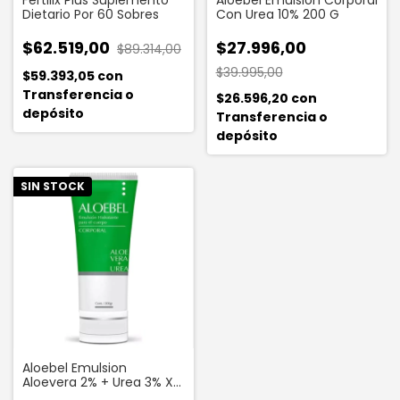
Fertilix Plus Suplemento
Aloebel Emulsión Corporal
Dietario Por 60 Sobres
Con Urea 10% 200 G
$62.519,00
$27.996,00
$89.314,00
$39.995,00
$59.393,05
con
Transferencia o
$26.596,20
con
depósito
Transferencia o
depósito
SIN STOCK
Aloebel Emulsion
Aloevera 2% + Urea 3% X
200 Ml