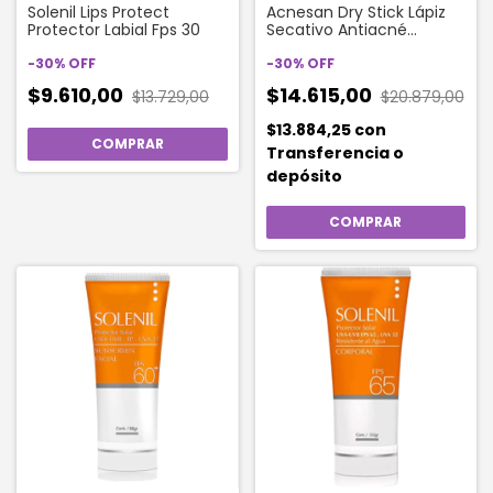
Solenil Lips Protect
Acnesan Dry Stick Lápiz
Protector Labial Fps 30
Secativo Antiacné
Seborregulador x 2 gr
-
30
%
OFF
-
30
%
OFF
$9.610,00
$14.615,00
$13.729,00
$20.879,00
$13.884,25
con
Transferencia o
depósito