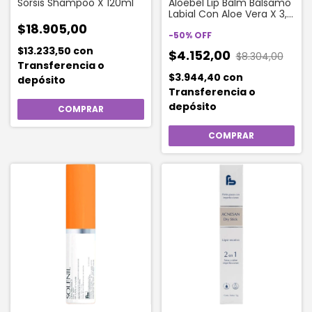
Sorsis Shampoo X 120ml
Aloebel Lip Balm Bálsamo
Labial Con Aloe Vera X 3,5
Gr
$18.905,00
-
50
%
OFF
$13.233,50
con
$4.152,00
$8.304,00
Transferencia o
$3.944,40
con
depósito
Transferencia o
depósito