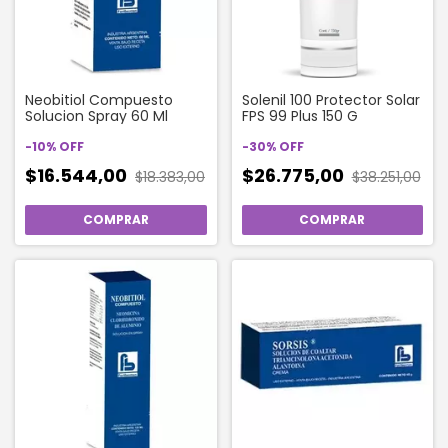
Neobitiol Compuesto
Solenil 100 Protector Solar
Solucion Spray 60 Ml
FPS 99 Plus 150 G
-
10
%
OFF
-
30
%
OFF
$16.544,00
$26.775,00
$18.383,00
$38.251,00