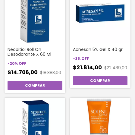
Neobitiol Roll On
Acnesan 5% Gel X 40 gr
Desodorante X 60 Ml
-
3
%
OFF
-
20
%
OFF
$21.814,00
$22.489,00
$14.706,00
$18.383,00