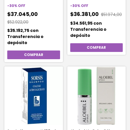
Comprimidos
-
30
%
OFF
-
30
%
OFF
$37.045,00
$36.381,00
$51.974,00
$52.922,00
$34.561,95
con
Transferencia o
$35.192,75
con
depósito
Transferencia o
depósito