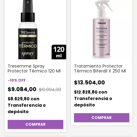
Tresemme Spray
Tratamiento Protector
Protector Térmico 120 Ml
Térmico Biferdil X 250 Ml
-
10
%
OFF
$13.504,00
$9.084,00
$10.094,00
$12.828,80
con
Transferencia o
$8.629,80
con
depósito
Transferencia o
depósito