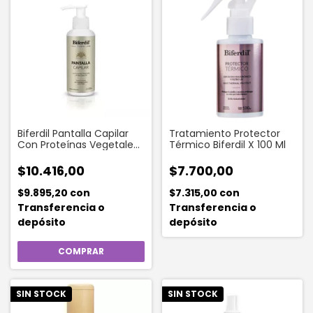
Biferdil Pantalla Capilar
Tratamiento Protector
Con Proteínas Vegetales
Térmico Biferdil X 100 Ml
Y Filtro Uv 155 Ml
$10.416,00
$7.700,00
$9.895,20
con
$7.315,00
con
Transferencia o
Transferencia o
depósito
depósito
SIN STOCK
SIN STOCK