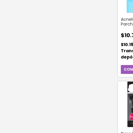
Acnel
Parch
Trans
para 
$10.
Inten
$10.1
Tran
depó