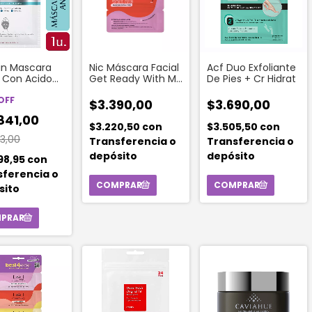
in Mascara
Nic Máscara Facial
Acf Duo Exfoliante
l Con Acido
Get Ready With Me
De Pies + Cr Hidrat
onico 1
Máscara Detox+
d
OFF
Iluminadora
$3.390,00
$3.690,00
841,00
$3.220,50
con
$3.505,50
con
83,00
Transferencia o
Transferencia o
depósito
depósito
98,95
con
sferencia o
sito