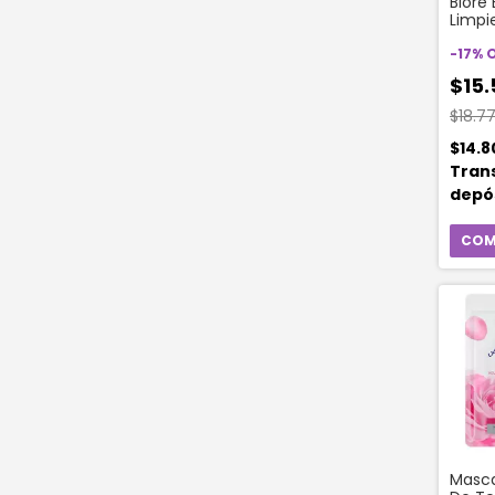
Biore
Limpi
Carbo
(6 Un
-
17
%
$15.
$18.7
$14.
Tran
depó
Mascar