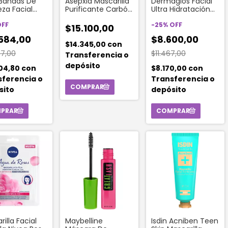
 Bandas De
Asepxia Mascarilla
Dermaglós Facial
eza Facial
Purificante Carbón
Ultra Hidratación
n Activado
Detox Peel Off 30
Máscara De Tela 15
idades)
OFF
Gr
Ml. 1 Unidad
-
25
%
OFF
$15.100,00
584,00
$8.600,00
$14.345,00
con
77,00
$11.467,00
Transferencia o
depósito
804,80
con
$8.170,00
con
sferencia o
Transferencia o
sito
depósito
illa Facial
Maybelline
Isdin Acniben Teen