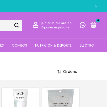
0
¡Hola!
Iniciá sesión
O podés registrarte
ES
COMBOS
NUTRICIÓN & DEPORTE
ELECTRO
Ordenar