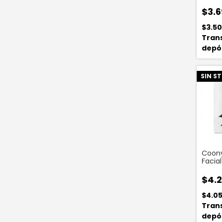
Seru
$3.6
$3.5
Tran
depó
SIN S
Coony
Facia
Tea E
$4.2
$4.0
Tran
depó