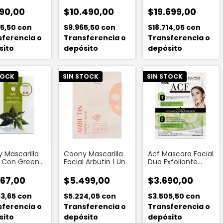
m
90,00
$10.490,00
$19.699,00
05,50
con
$9.965,50
con
$18.714,05
con
sferencia o
Transferencia o
Transferencia o
sito
depósito
depósito
TOCK
SIN STOCK
SIN STOCK
Acf Mascara Facial
 Mascarilla
Coony Mascarilla
Duo Exfoliante
l Con Green
Facial Arbutin 1 Un
Scrub + Serum
ssence Mask
$3.690,00
67,00
$5.499,00
$3.505,50
con
53,65
con
$5.224,05
con
Transferencia o
sferencia o
Transferencia o
depósito
sito
depósito