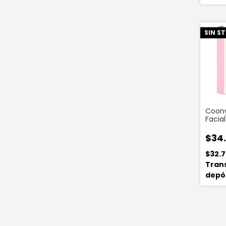
SIN S
Coony
Facial
Sleep
$34
$32.
Tran
depó