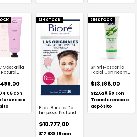
TOCK
SIN STOCK
SIN STOCK
 Mascarilla
Sri Sri Mascarilla
 Natural
Facial Con Neem
ing
De La India 100 Gr
.499,00
$13.188,00
774,05
con
$12.528,60
con
sferencia o
Transferencia o
sito
depósito
Biore Bandas De
Limpieza Profunda
Original (8
Unidades)
$18.777,00
$17.838,15
con