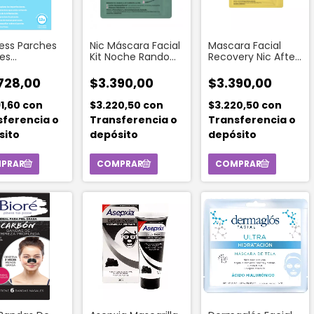
ess Parches
Nic Máscara Facial
Mascara Facial
es
Kit Noche Random
Recovery Nic After
parentes
Leche
Party 2
Acne Patch
Desmaquillante+
Aplicaciones
728,00
$3.390,00
$3.390,00
sive x12un
Máscara
Hidratante
91,60
con
$3.220,50
con
$3.220,50
con
sferencia o
Transferencia o
Transferencia o
sito
depósito
depósito