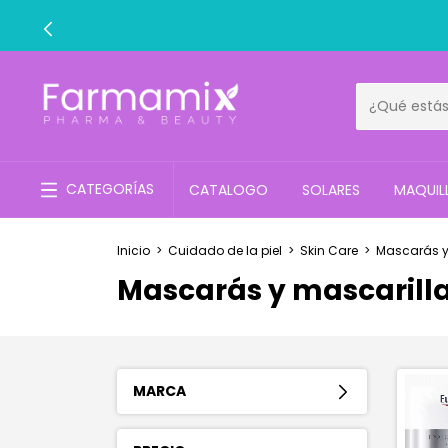
CATEGORÍAS
CATALOGO
SOLARES
MAQUIL
Inicio
>
Cuidado de la piel
>
Skin Care
>
Mascarás y
Mascarás y mascarill
MARCA