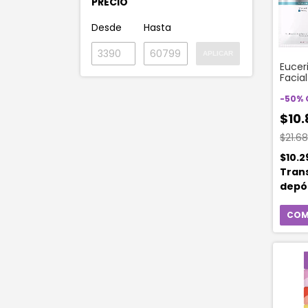
PRECIO
Desde
Hasta
APLICAR
Eucer
Facia
Hialur
Unida
-
50
%
$10.
$21.6
$10.2
Tran
depó