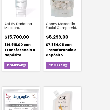
Acf By Dadatina
Coony Mascarilla
Mascara
Facial Comprimida
Hidratacion Y
(25 Unidades)
Reparacion X 50gr
$15.700,00
$8.299,00
$14.915,00
con
$7.884,05
con
Transferencia o
Transferencia o
depósito
depósito