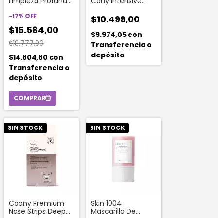
Limpieza Profunda
Cony Intensive
Nariz Y Frente (8
Foot Patch Para
Unidades)
-
17
%
OFF
Pies
$10.499,00
$15.584,00
$9.974,05
con
$18.777,00
Transferencia o
depósito
$14.804,80
con
Transferencia o
depósito
SIN STOCK
SIN STOCK
Coony Premium
Skin 1004
Nose Strips Deep
Mascarilla De