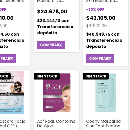
la Nivea Rose
Máscara De
Skin Mascarilla
Hidratante 1
Pestañas Great
Facial Purificante X
d
OFF
Lash Big Washable
75ml
-
30
%
OFF
$24.678,00
10 Ml | Black
10,00
$43.105,00
$23.444,10
con
6,00
$61.579,00
Transferencia o
depósito
44,50
con
$40.949,75
con
sferencia o
Transferencia o
sito
depósito
TOCK
SIN STOCK
SIN STOCK
ascara Facial
Acf Pads Contorno
Coony Mascarilla
eel Off +
De Ojos
Con Foot Peeling