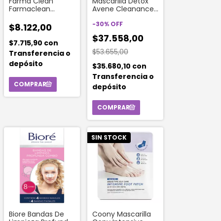
Farma Clean
Mascarilla Detox
Farmaclean
Avene Cleanance
Mascara Puntos
X 50 Ml Capacidad
Negros X 4 Sobres
-
30
%
OFF
$8.122,00
$37.558,00
$7.715,90
con
$53.655,00
Transferencia o
depósito
$35.680,10
con
Transferencia o
depósito
SIN STOCK
Biore Bandas De
Coony Mascarilla