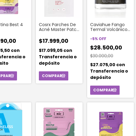
utina Best 4
Cosrx Parches De
Caviahue Fango
Acné Master Patch
Termal Volcánico
Intensive
50 Gr
-
5
%
OFF
890,00
$17.999,00
$28.500,00
45,50
con
$17.099,05
con
$30.000,00
sferencia o
Transferencia o
sito
depósito
$27.075,00
con
Transferencia o
depósito