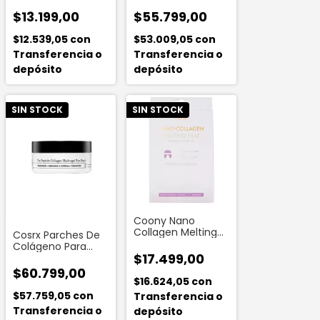
Cleansing (tiras
Arcilla Poros
Nariz P/negros)
Dilatados Centella
$13.199,00
$55.799,00
Poremizing Quick
Clay 27 Gr
$12.539,05
con
$53.009,05
con
Transferencia o
Transferencia o
depósito
depósito
SIN STOCK
SIN STOCK
Coony Nano
Collagen Melting
Cosrx Parches De
Film (2 Unidades)
Colágeno Para
$17.499,00
Ojos The Peptide
Collagen Hydrogel
$60.799,00
$16.624,05
con
$57.759,05
con
Transferencia o
Transferencia o
depósito