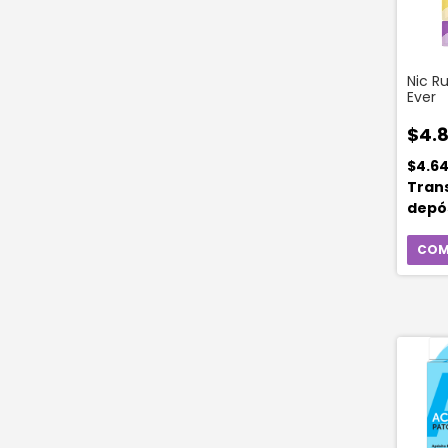
Nic R
Ever
$4.
$4.6
Tran
depó