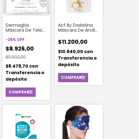
Dermaglós
Acf By Dadatina
Máscara De Tela
Máscara De Arcilla
Ultra Volumen +
Con Manteca De
Estructura 15 Ml 1
-
25
%
OFF
Karité 30 Ml
$11.200,00
Unidad
$8.926,00
$10.640,00
con
$11.902,00
Transferencia o
depósito
$8.479,70
con
Transferencia o
depósito