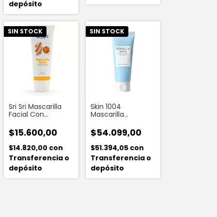
depósito
SIN STOCK
SIN STOCK
Sri Sri Mascarilla
Skin 1004
Facial Con
Mascarilla
Curcuma De La
Nocturna Pieles
India 100 G
Secas Hyalu Cica
$15.600,00
$54.099,00
Sleeping 100 Ml
$14.820,00
con
$51.394,05
con
Transferencia o
Transferencia o
depósito
depósito