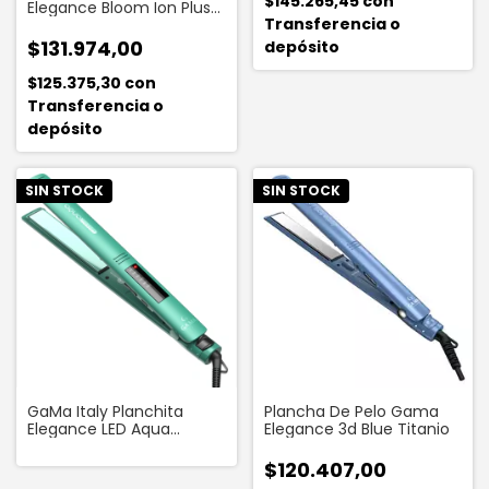
$145.265,45
con
Elegance Bloom Ion Plus
Transferencia o
Led Rosa
$131.974,00
depósito
$125.375,30
con
Transferencia o
depósito
SIN STOCK
SIN STOCK
Plancha De Pelo Gama
GaMa Italy Planchita
Elegance 3d Blue Titanio
Elegance LED Aqua
Therapy Digital
$120.407,00