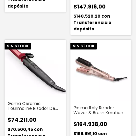
3 En 1
$147.916,00
depósito
$140.520,20
con
Transferencia o
depósito
SIN STOCK
SIN STOCK
Gama Ceramic
Ga.ma Italy Rizador
Tourmaline Rizador De
Waver & Brush Keration
Pelo 19 Mm
$74.211,00
$164.938,00
$70.500,45
con
$156.691,10
con
Transferencia o