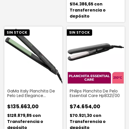
$114.386,65
con
Transferencia o
depósito
SIN STOCK
SIN STOCK
GaMa Italy Planchita De
Philips Planchita De Pelo
Pelo Led Elegance
Essential Care Hp8321/00
Avocado Digital Ceramic
Ion
$135.663,00
$74.654,00
$128.879,85
con
$70.921,30
con
Transferencia o
Transferencia o
depósito
depósito