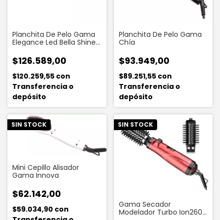
Planchita De Pelo Gama
Planchita De Pelo Gama
Elegance Led Bella Shine
Chía
Tourmaline
$126.589,00
$93.949,00
$120.259,55
con
$89.251,55
con
Transferencia o
Transferencia o
depósito
depósito
SIN STOCK
SIN STOCK
Mini Cepillo Alisador
Gama Innova
$62.142,00
Gama Secador
$59.034,90
con
Modelador Turbo Ion2600
Transferencia o