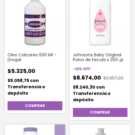
Oleo Calcareo 500 Ml -
Johnsons Baby Original
Drogal
Polvo de Fecula x 200 gr
-
12
%
OFF
$5.325,00
$8.674,00
$9.857,00
$5.058,75
con
Transferencia o
$8.240,30
con
depósito
Transferencia o
depósito