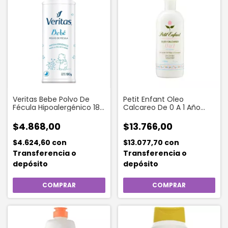
Veritas Bebe Polvo De
Petit Enfant Oleo
Fécula Hipoalergénico 180
Calcareo De 0 A 1 Año
G
500 Ml
$4.868,00
$13.766,00
$4.624,60
con
$13.077,70
con
Transferencia o
Transferencia o
depósito
depósito