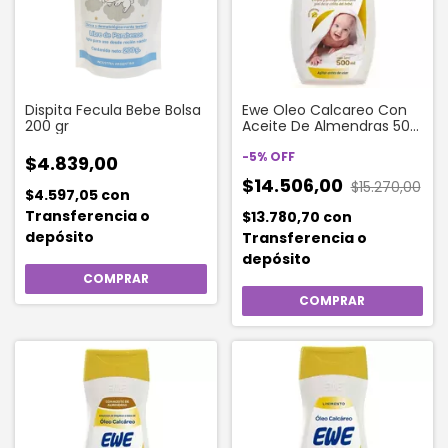
Dispita Fecula Bebe Bolsa
Ewe Oleo Calcareo Con
200 gr
Aceite De Almendras 500
Ml
-
5
%
OFF
$4.839,00
$14.506,00
$15.270,00
$4.597,05
con
Transferencia o
$13.780,70
con
depósito
Transferencia o
depósito