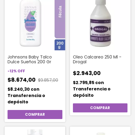
Johnsons Baby Talco
Oleo Calcareo 250 Ml -
Dulce Sueños 200 Gr
Drogal
-
12
%
OFF
$2.943,00
$8.674,00
$9.857,00
$2.795,85
con
Transferencia o
$8.240,30
con
depósito
Transferencia o
depósito