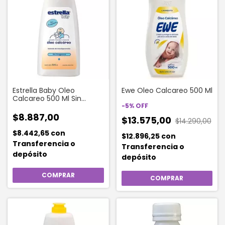
Estrella Baby Oleo
Ewe Oleo Calcareo 500 Ml
Calcareo 500 Ml Sin
Fragancia Con Extracto
-
5
%
OFF
De Algodon
$8.887,00
$13.575,00
$14.290,00
$8.442,65
con
$12.896,25
con
Transferencia o
Transferencia o
depósito
depósito