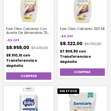
Ewe Oleo Calcareo Con
Ewe Oleo Calcareo 250 Ml
Aceite De Almendras 250
Ml
-
5
%
OFF
-
5
%
OFF
$8.322,00
$8.760,00
$8.958,00
$9.430,00
$7.905,90
con
$8.510,10
con
Transferencia o
Transferencia o
depósito
depósito
SIN STOCK