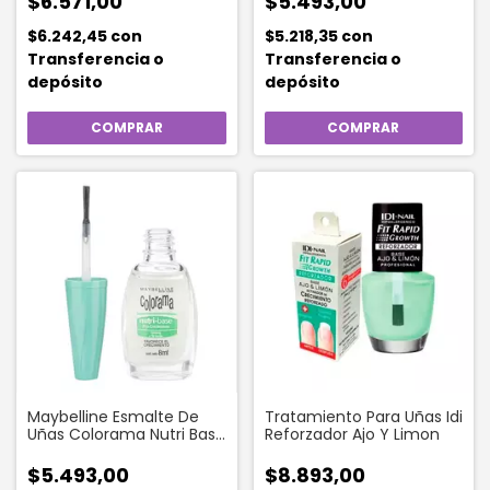
$6.571,00
$5.493,00
$6.242,45
con
$5.218,35
con
Transferencia o
Transferencia o
depósito
depósito
Maybelline Esmalte De
Tratamiento Para Uñas Idi
Uñas Colorama Nutri Base
Reforzador Ajo Y Limon
Variedad:uñas Débiles
$5.493,00
$8.893,00