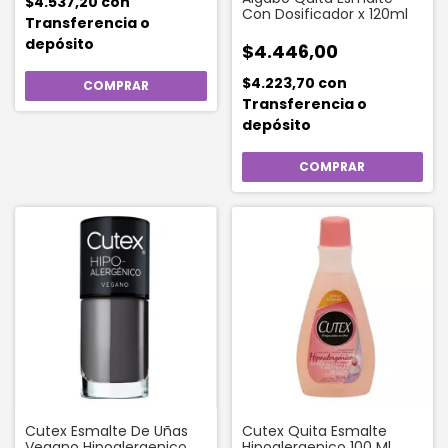
$4.537,20
con
Con Dosificador x 120ml
Transferencia o
depósito
$4.446,00
$4.223,70
con
Transferencia o
depósito
Cutex Esmalte De Uñas
Cutex Quita Esmalte
Vegano Hipoalergenico
Hipoalergenico 100 Ml