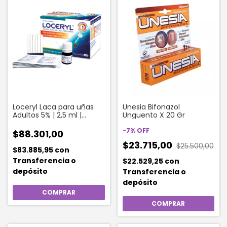
Loceryl Laca para uñas
Unesia Bifonazol
Adultos 5% | 2,5 ml |
Unguento X 20 Gr
Amorolfina 5%
-
7
%
OFF
$88.301,00
$23.715,00
$25.500,00
$83.885,95
con
Transferencia o
$22.529,25
con
depósito
Transferencia o
depósito