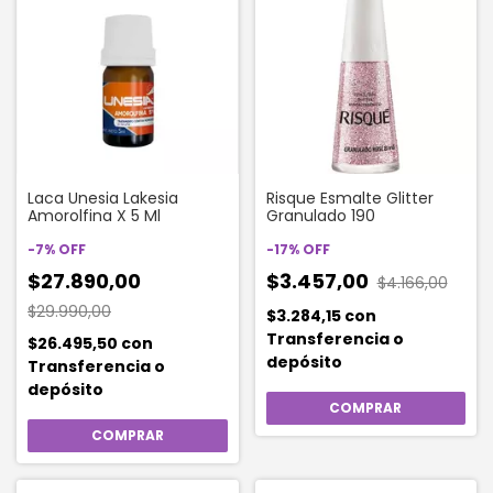
Laca Unesia Lakesia
Risque Esmalte Glitter
Amorolfina X 5 Ml
Granulado 190
-
7
%
OFF
-
17
%
OFF
$27.890,00
$3.457,00
$4.166,00
$29.990,00
$3.284,15
con
Transferencia o
$26.495,50
con
depósito
Transferencia o
depósito