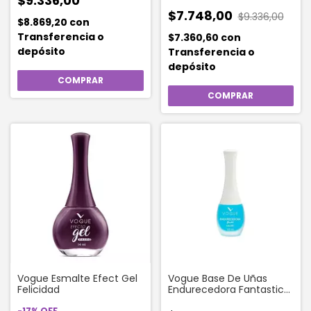
$9.336,00
$7.748,00
$9.336,00
$8.869,20
con
Transferencia o
$7.360,60
con
depósito
Transferencia o
depósito
Vogue Esmalte Efect Gel
Vogue Base De Uñas
Felicidad
Endurecedora Fantastic
10 Ml
-
17
%
OFF