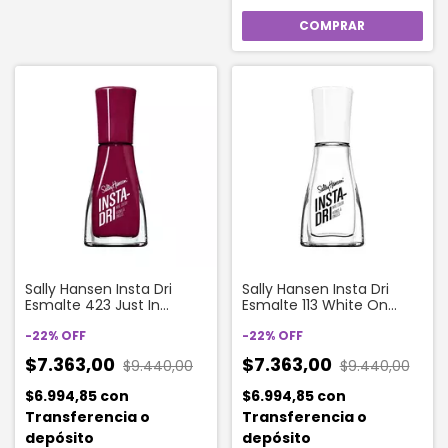
Sally Hansen Insta Dri
Sally Hansen Insta Dri
Esmalte 423 Just In
Esmalte 113 White On
Wine__800b38
Time__fefefe
-
22
%
OFF
-
22
%
OFF
$7.363,00
$7.363,00
$9.440,00
$9.440,00
$6.994,85
con
$6.994,85
con
Transferencia o
Transferencia o
depósito
depósito