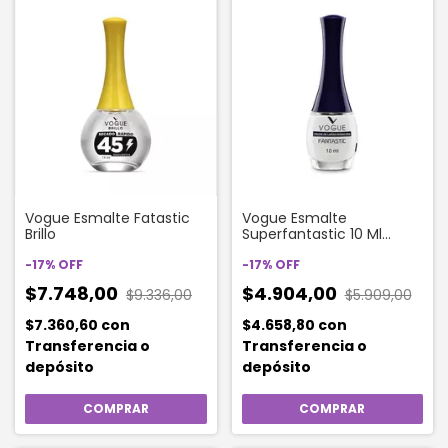
Vogue Esmalte Fatastic
Vogue Esmalte
Brillo
Superfantastic 10 Ml
Ejecutivo Frances 03
-
17
%
OFF
-
17
%
OFF
$7.748,00
$4.904,00
$9.336,00
$5.909,00
$7.360,60
con
$4.658,80
con
Transferencia o
Transferencia o
depósito
depósito