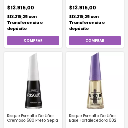
14,7 Ml Color
14,7 Ml Color 453 Serene
Confident queen
Green
$13.915,00
$13.915,00
$13.219,25
con
$13.219,25
con
Transferencia o
Transferencia o
depósito
depósito
Risque Esmalte De Uñas
Risque Esmalte De Uñas
Cremoso 580 Preto Sepia
Base Fortalecedora 002