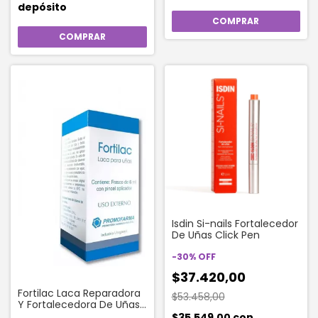
depósito
Isdin Si-nails Fortalecedor
De Uñas Click Pen
-
30
%
OFF
$37.420,00
Fortilac Laca Reparadora
$53.458,00
Y Fortalecedora De Uñas
X 7 Ml
$35.549,00
con