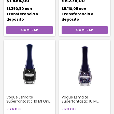
$1.464,00
$5.379,00
$1.390,80
con
$5.110,05
con
Transferencia o
Transferencia o
depósito
depósito
Vogue Esmalte
Vogue Esmalte
Superfantastic 10 Ml Onix
Superfantastic 10 Ml
44
Confetti 94
-
17
%
OFF
-
17
%
OFF