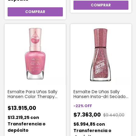
Esmalte Para Uñas Sally
Esmalte De Uñas Sally
Hansen Color Therapy
Hansen Insta-dri Secado
Color 270 Mauve Mantra
Rápido X 9,17 Ml 288
Confetti Pop
-
22
%
OFF
$13.915,00
$7.363,00
$9.440,00
$13.219,25
con
Transferencia o
$6.994,85
con
depósito
Transferencia o