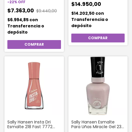
-
22
%
OFF
$14.950,00
$7.363,00
$9.440,00
$14.202,50
con
Transferencia o
$6.994,85
con
depósito
Transferencia o
depósito
Sally Hansen Insta Dri
Sally Hansen Esmalte
Esmalte 218 Fast 7772
Para Uñas Miracle Gel 232
Mauver__bc
Tutu The Ballet