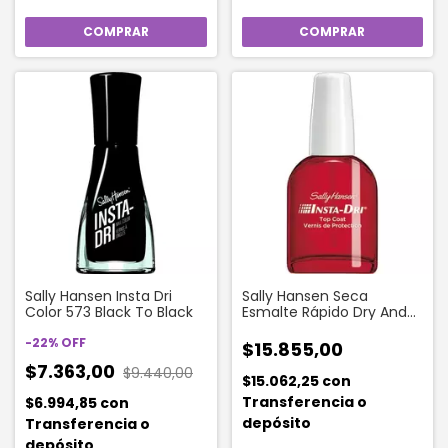
Sally Hansen Insta Dri
Sally Hansen Seca
Color 573 Black To Black
Esmalte Rápido Dry And
Got Drops En 30
-
22
%
OFF
Segundos
$15.855,00
$7.363,00
$9.440,00
$15.062,25
con
Transferencia o
$6.994,85
con
depósito
Transferencia o
depósito