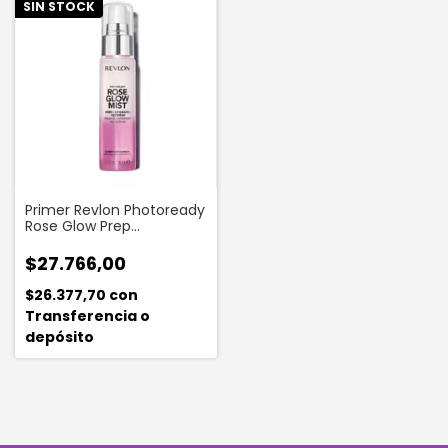
SIN STOCK
Primer Revlon Photoready
Rose Glow Prep
Hydratante Refresh X 36
Ml
$27.766,00
$26.377,70
con
Transferencia o
depósito