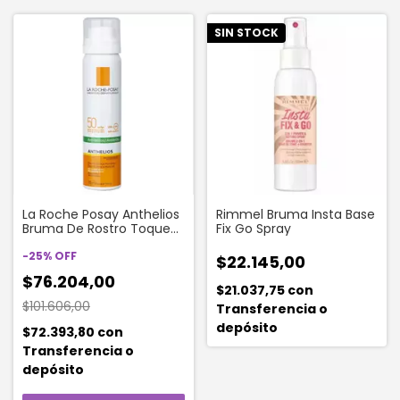
SIN STOCK
La Roche Posay Anthelios
Rimmel Bruma Insta Base
Bruma De Rostro Toque
Fix Go Spray
Seco Fps 50
-
25
%
OFF
$22.145,00
$76.204,00
$21.037,75
con
$101.606,00
Transferencia o
depósito
$72.393,80
con
Transferencia o
depósito