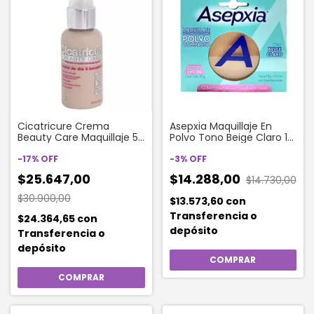
Cicatricure Crema
Asepxia Maquillaje En
Beauty Care Maquillaje 50
Polvo Tono Beige Claro 10
Gr
Gr
-
17
%
OFF
-
3
%
OFF
$25.647,00
$14.288,00
$14.730,00
$30.900,00
$13.573,60
con
Transferencia o
$24.364,65
con
depósito
Transferencia o
depósito