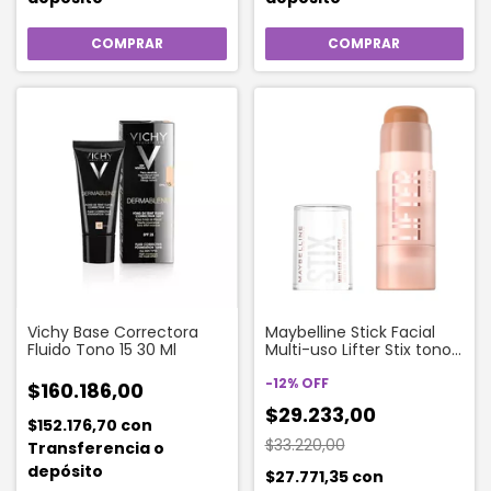
Vichy Base Correctora
Maybelline Stick Facial
Fluido Tono 15 30 Ml
Multi-uso Lifter Stix tono
55
-
12
%
OFF
$160.186,00
$29.233,00
$152.176,70
con
$33.220,00
Transferencia o
depósito
$27.771,35
con