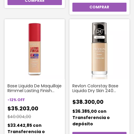
Base Liquida De Maquillaje
Revlon Colorstay Base
Rimmel Lasting Finish
Liquida Dry Skin 240
Hydration Boost X 30 Ml
Medium Beige
Color 070 Sesame
-
12
%
OFF
$38.300,00
Hboost
$35.203,00
$36.385,00
con
$40.004,00
Transferencia o
depósito
$33.442,85
con
Transferencia o