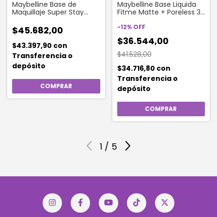
Maybelline Base de
Maybelline Base Liquida
Maquillaje Super Stay
Fitme Matte + Poreless 30
Active Wear 30hs Tono
Ml | 220 Natural Beige
125 Nude Beige
-
12
%
OFF
$45.682,00
$36.544,00
$43.397,90
con
$41.528,00
Transferencia o
depósito
$34.716,80
con
Transferencia o
depósito
1
/
5