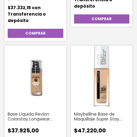
depósito
$37.332,15
con
Transferencia o
depósito
Base Líquida Revlon
Maybelline Base de
Colorstay Longwear
Maquillaje Super Stay
Makeup X 30 Ml 220
Active Wear 30hs Tono
Natural Beige
220 Beige Natural
$37.925,00
$47.220,00