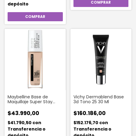
depósito
Maybelline Base de
Vichy Dermablend Base
Maquillaje Super Stay
3d Tono 25 30 Ml
Active Wear 30hs Tono
Classic Ivory
$43.990,00
$160.186,00
$41.790,50
con
$152.176,70
con
Transferencia o
Transferencia o
depósito
depósito