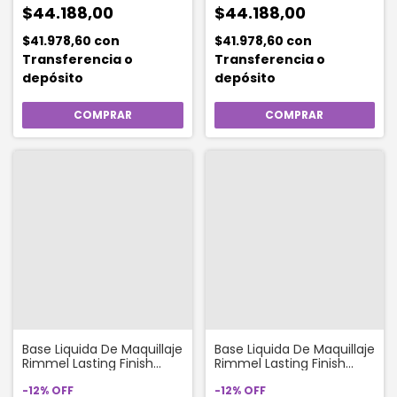
$44.188,00
$44.188,00
$41.978,60
con
$41.978,60
con
Transferencia o
Transferencia o
depósito
depósito
Base Liquida De Maquillaje
Base Liquida De Maquillaje
Rimmel Lasting Finish
Rimmel Lasting Finish
Hydration Boost X 30 Ml
Hydration Boost X 30 Ml
Color 410 Latte Hboost
-
12
%
OFF
Color 407 Warm Tan
-
12
%
OFF