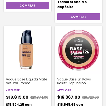
Transferencia o
depósito
Vogue Base Líquida Mate
Vogue Base En Polvo
Natural Bronce
Resist Capuccino
-
17
%
OFF
-
17
%
OFF
$19.815,00
$16.367,00
$23.874,00
$19.720,00
$18.824,25
con
$15.548,65
con