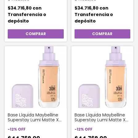
$34.716,80
con
$34.716,80
con
Transferencia o
Transferencia o
depósito
depósito
Base Líquida Maybelline
Base Líquida Maybelline
Superstay Lumi Matte X
Superstay Lumi Matte X
35 Ml Color 125
35 Ml Color 120
-
12
%
OFF
-
12
%
OFF