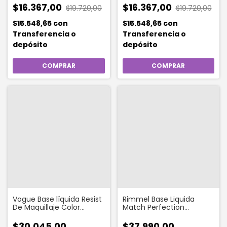
$16.367,00
$16.367,00
$19.720,00
$19.720,00
$15.548,65
con
$15.548,65
con
Transferencia o
Transferencia o
depósito
depósito
Vogue Base líquida Resist
Rimmel Base Liquida
De Maquillaje Color
Match Perfection
Crema
Foundation 203 True
Beige
$30.045,00
$37.990,00