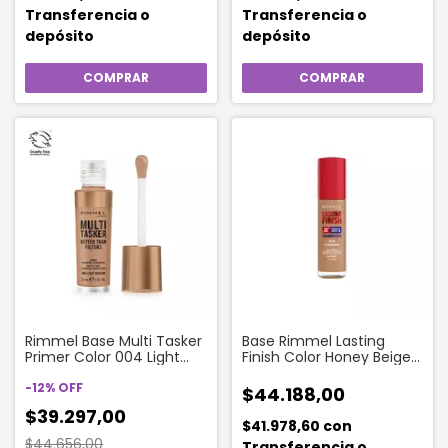
Transferencia o
Transferencia o
depósito
depósito
Rimmel Base Multi Tasker
Base Rimmel Lasting
Primer Color 004 Light
Finish Color Honey Beige
Medium
@ #cfa283
-
12
%
OFF
$44.188,00
$39.297,00
$41.978,60
con
$44.656,00
Transferencia o