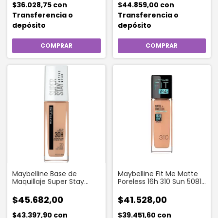
$36.028,75
con
$44.859,00
con
Transferencia o
Transferencia o
depósito
depósito
Maybelline Base de
Maybelline Fit Me Matte
Maquillaje Super Stay
Poreless 16h 310 Sun 5081
Active Wear 30hs Tono
Beige__da
130 Beige Buff
$45.682,00
$41.528,00
$43.397,90
con
$39.451,60
con