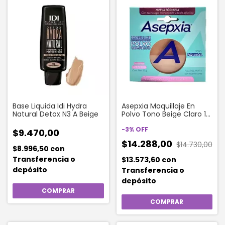
Base Liquida Idi Hydra
Asepxia Maquillaje En
Natural Detox N3 A Beige
Polvo Tono Beige Claro 10
Gr Natural Mate
-
3
%
OFF
$9.470,00
$14.288,00
$14.730,00
$8.996,50
con
Transferencia o
$13.573,60
con
depósito
Transferencia o
depósito