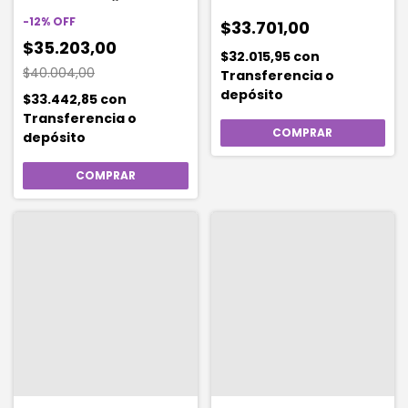
Hydration Boost X 30 Ml
Tan 330
Color 150 Rose Vanilla
-
12
%
OFF
$33.701,00
Hboost
$35.203,00
$32.015,95
con
$40.004,00
Transferencia o
depósito
$33.442,85
con
Transferencia o
depósito