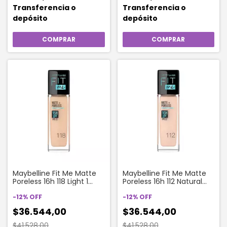
Transferencia o
Transferencia o
depósito
depósito
Maybelline Fit Me Matte
Maybelline Fit Me Matte
Poreless 16h 118 Light 1
Poreless 16h 112 Natural
Beige__dbbda
Ivory__e9cfc2
-
12
%
OFF
-
12
%
OFF
$36.544,00
$36.544,00
$41.528,00
$41.528,00