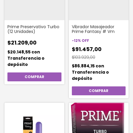
Prime Preservativo Turbo
Vibrador Masajeador
(12 Unidades)
Prime Fantasy # Vm
-
12
%
OFF
$21.209,00
$91.457,00
$20.148,55
con
$103.929,00
Transferencia o
depósito
$86.884,15
con
Transferencia o
depósito