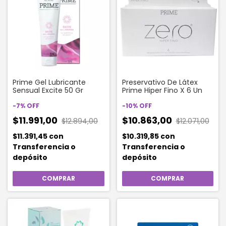
Prime Gel Lubricante
Preservativo De Látex
Sensual Excite 50 Gr
Prime Hiper Fino X 6 Un
-
7
%
OFF
-
10
%
OFF
$11.991,00
$10.863,00
$12.894,00
$12.071,00
$11.391,45
con
$10.319,85
con
Transferencia o
Transferencia o
depósito
depósito