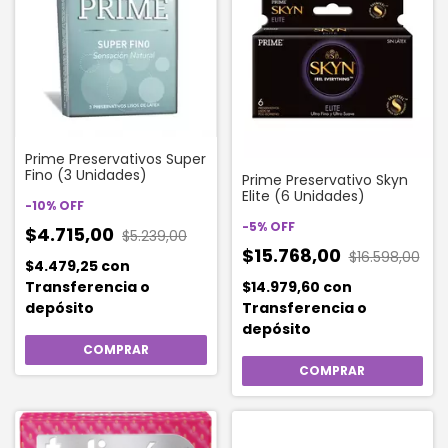
Prime Preservativos Super
Fino (3 Unidades)
Prime Preservativo Skyn
Elite (6 Unidades)
-
10
%
OFF
-
5
%
OFF
$4.715,00
$5.239,00
$15.768,00
$16.598,00
$4.479,25
con
$14.979,60
con
Transferencia o
Transferencia o
depósito
depósito