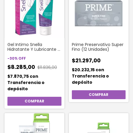
Gel Intimo Snella
Prime Preservativo Super
Hidratante Y Lubricante X
Fino (12 Unidades)
60 G
-
30
%
OFF
$21.297,00
$8.285,00
$11.836,00
$20.232,15
con
Transferencia o
$7.870,75
con
depósito
Transferencia o
depósito