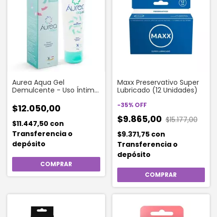
Aurea Aqua Gel
Maxx Preservativo Super
Demulcente - Uso Íntimo
Lubricado (12 Unidades)
X 75 Gr
-
35
%
OFF
$12.050,00
$9.865,00
$15.177,00
$11.447,50
con
Transferencia o
$9.371,75
con
depósito
Transferencia o
depósito