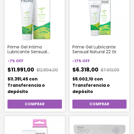
Prime Gel Intimo
Prime Gel Lubricante
Lubricante Sensual
Sensual Natural 22 Gr
Natural x 50 Gr
-
7
%
OFF
-
17
%
OFF
$11.991,00
$6.318,00
$12.894,00
$7.613,00
$11.391,45
con
$6.002,10
con
Transferencia o
Transferencia o
depósito
depósito