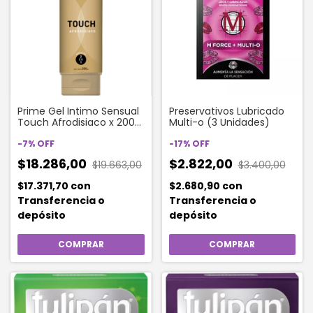
Prime Gel Intimo Sensual
Preservativos Lubricado
Touch Afrodisiaco x 200
Multi-o (3 Unidades)
Ml
-
7
%
OFF
-
17
%
OFF
$18.286,00
$2.822,00
$19.663,00
$3.400,00
$17.371,70
con
$2.680,90
con
Transferencia o
Transferencia o
depósito
depósito