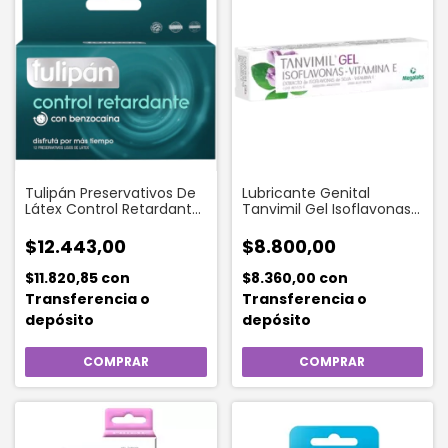
Tulipán Preservativos De
Lubricante Genital
Látex Control Retardante
Tanvimil Gel Isoflavonas
X 12 Un
De Soja + Vitamina E 20 G
$12.443,00
$8.800,00
$11.820,85
con
$8.360,00
con
Transferencia o
Transferencia o
depósito
depósito