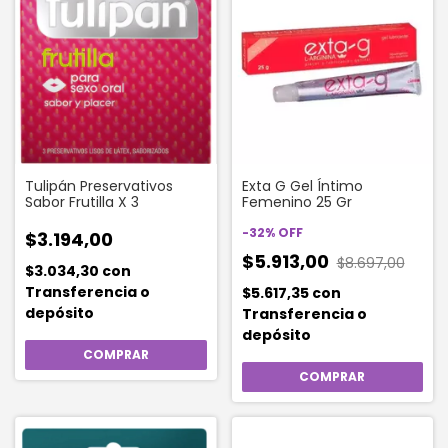
Tulipán Preservativos
Exta G Gel Íntimo
Sabor Frutilla X 3
Femenino 25 Gr
-
32
%
OFF
$3.194,00
$5.913,00
$8.697,00
$3.034,30
con
Transferencia o
$5.617,35
con
depósito
Transferencia o
depósito