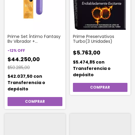
Prime Set Íntimo Fantasy
Prime Preservativos
Bv Vibrador +
Turbo(3 Unidades)
Preservativos + Gel
Íntimo
-
12
%
OFF
$5.763,00
$44.250,00
$5.474,85
con
$50.285,00
Transferencia o
depósito
$42.037,50
con
Transferencia o
depósito