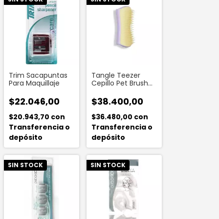
Trim Sacapuntas
Tangle Teezer
Para Maquillaje
Cepillo Pet Brush
Lila Y Amarillo
$22.046,00
$38.400,00
$20.943,70
con
$36.480,00
con
Transferencia o
Transferencia o
depósito
depósito
SIN STOCK
SIN STOCK