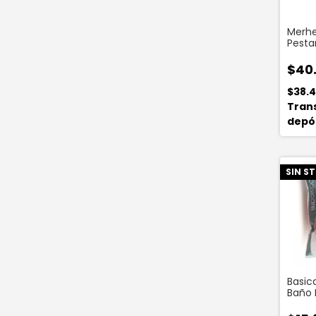
Merhe
Pesta
Rosa
$40
$38.4
Tran
depó
SIN S
Basic
Baño 
Lunar