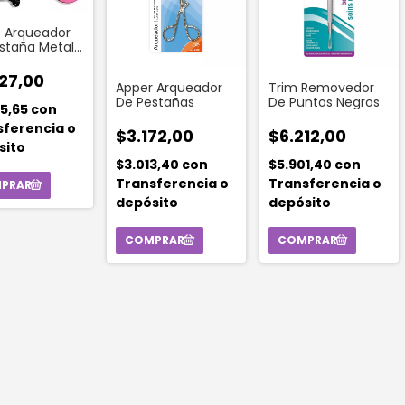
 Arqueador
staña Metal 1
d
27,00
Apper Arqueador
Trim Removedor
De Pestañas
De Puntos Negros
65,65
con
sferencia o
$3.172,00
$6.212,00
sito
$3.013,40
con
$5.901,40
con
Transferencia o
Transferencia o
depósito
depósito