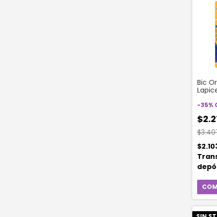
Bic Or
Lapic
Opac
Unida
-
35
%
$2.2
$3.40
$2.10
Tran
depó
SIN S