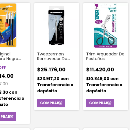
iginal
Tweezerman
Trim Arqueador De
era Negra
Removedor De
Pestañas
o 1 mm 3
Puntos Negros Y
des
OFF
Espinillas
$25.176,00
$11.420,00
14,00
$23.917,20
con
$10.849,00
con
7,00
Transferencia o
Transferencia o
depósito
depósito
3,30
con
sferencia o
sito