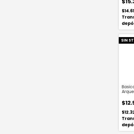
$15.
$14.6
Tran
depó
SIN S
Basic
Arque
Pesta
Ergo
$12.
$12.3
Tran
depó