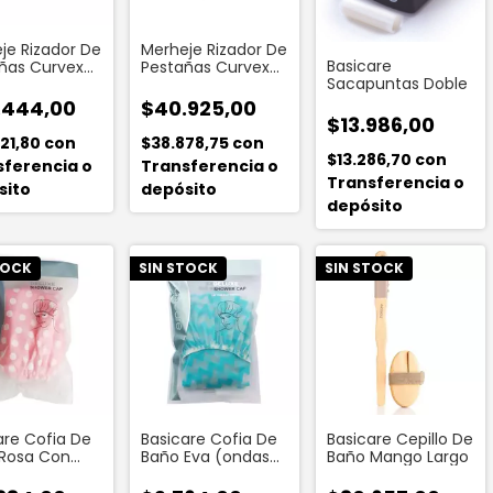
je Rizador De
Merheje Rizador De
Basicare
ñas Curvex
Pestañas Curvex
Sacapuntas Doble
Negro
.444,00
$40.925,00
$13.986,00
21,80
con
$38.878,75
con
$13.286,70
con
sferencia o
Transferencia o
Transferencia o
sito
depósito
depósito
TOCK
SIN STOCK
SIN STOCK
are Cofia De
Basicare Cofia De
Basicare Cepillo De
Rosa Con
Baño Eva (ondas
Baño Mango Largo
es Blancos
Azules)