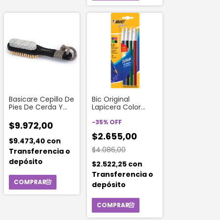
Basicare Cepillo De
Bic Original
Pies De Cerda Y
Lapicera Color
Piedra Pomez
Surtido Opaco 1
mm 3 Unidades
-
35
%
OFF
$9.972,00
$2.655,00
$9.473,40
con
$4.086,00
Transferencia o
depósito
$2.522,25
con
Transferencia o
depósito