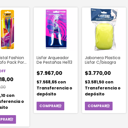
istal Fashion
Lisfar Arqueador
Jabonera Plastica
rafo Pack Por
De Pestañas He113
Lisfar C/bisagra
dades
OFF
$7.967,00
$3.770,00
18,00
$7.568,65
con
$3.581,50
con
,00
Transferencia o
Transferencia o
depósito
depósito
7,10
con
sferencia o
sito