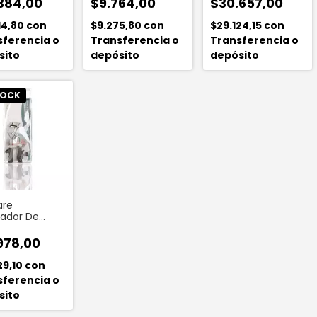
384,00
$9.764,00
$30.657,00
14,80
con
$9.275,80
con
$29.124,15
con
sferencia o
Transferencia o
Transferencia o
sito
depósito
depósito
TOCK
are
ador De
ñas
nomico
978,00
29,10
con
sferencia o
sito