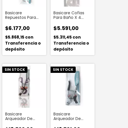
Basicare
Basicare Cofias
Repuestos Para
Para Baño X 4
Garlopin (3
Unidades
Unidades)
$6.177,00
$5.591,00
$5.868,15
con
$5.311,45
con
Transferencia o
Transferencia o
depósito
depósito
SIN STOCK
SIN STOCK
Basicare
Basicare
Arqueador De
Arqueador De
Pestañas Purpura
Pestañas Mango
Negro