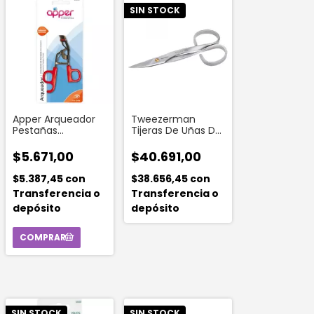
SIN STOCK
Apper Arqueador
Tweezerman
Pestañas
Tijeras De Uñas De
Ergonomico
Acero Inoxidable
$5.671,00
$40.691,00
$5.387,45
con
$38.656,45
con
Transferencia o
Transferencia o
depósito
depósito
SIN STOCK
SIN STOCK