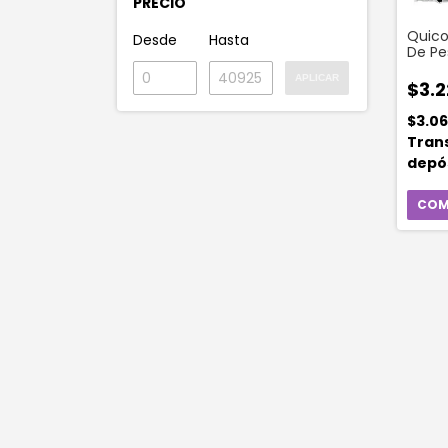
PRECIO
Quico
Desde
Hasta
De Pe
Unida
APLICAR
$3.2
$3.0
Tran
depó