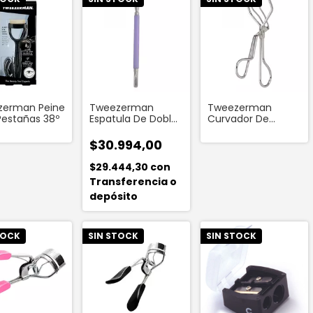
zerman Peine
Tweezerman
Tweezerman
Pestañas 38º
Espatula De Doble
Curvador De
Cara
Pestañas Clásico
$30.994,00
$29.444,30
con
Transferencia o
depósito
TOCK
SIN STOCK
SIN STOCK