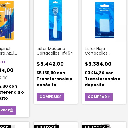
iginal
Lisfar Maquina
Lisfar Hoja
era Azul
Cortacallos Hf464
Cortacallos
o 1 mm 3
Repuesto (4
des
OFF
Unidades)
$5.442,00
$3.384,00
14,00
$5.169,90
con
$3.214,80
con
7,00
Transferencia o
Transferencia o
depósito
depósito
3,30
con
sferencia o
sito
TOCK
SIN STOCK
SIN STOCK