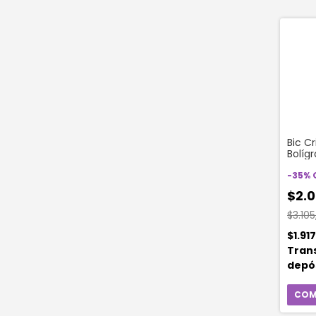
Bic Cr
Bolíg
4 Uni
-
35
%
$2.0
$3.105
$1.91
Tran
depó