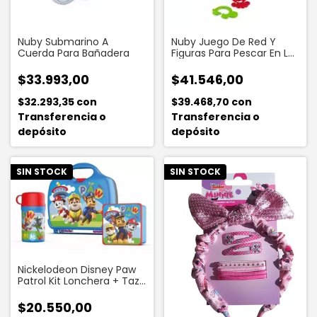
Nuby Submarino A
Nuby Juego De Red Y
Cuerda Para Bañadera
Figuras Para Pescar En La
Bañera
$33.993,00
$41.546,00
$32.293,35
con
$39.468,70
con
Transferencia o
Transferencia o
depósito
depósito
SIN STOCK
SIN STOCK
Nickelodeon Disney Paw
Patrol Kit Lonchera + Taza
+ Cantimplora
$20.550,00