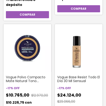
depósito
Vogue Polvo Compacto
Vogue Base Resist Todo El
Mate Natural Tono
Día 30 Ml Sensual
Aceituna
-
17
%
OFF
-
17
%
OFF
$10.765,00
$24.124,00
$12.970,00
$29.066,00
$10.226,75
con