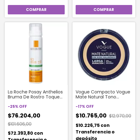
La Roche Posay Anthelios
Vogue Compacto Vogue
Bruma De Rostro Toque
Mate Natural Tono
Seco Fps 50
Trigueño
-
25
%
OFF
-
17
%
OFF
$76.204,00
$10.765,00
$12.970,00
$101.606,00
$10.226,75
con
Transferencia o
$72.393,80
con
depósito
Transferencia o