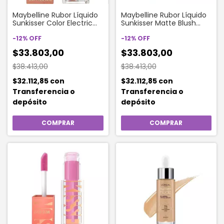
Maybelline Rubor Líquido
Maybelline Rubor Líquido
Sunkisser Color Electric
Sunkisser Matte Blush
Bronze
Color 35 Spritzy Orange
-
12
%
OFF
-
12
%
OFF
$33.803,00
$33.803,00
$38.413,00
$38.413,00
$32.112,85
con
$32.112,85
con
Transferencia o
Transferencia o
depósito
depósito