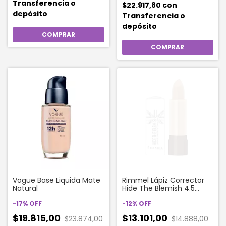
Transferencia o
$22.917,80
con
depósito
Transferencia o
depósito
Vogue Base Liquida Mate
Rimmel Lápiz Corrector
Natural
Hide The Blemish 4.5
Gramos 103 Soft Honey
-
17
%
OFF
-
12
%
OFF
$19.815,00
$13.101,00
$23.874,00
$14.888,00