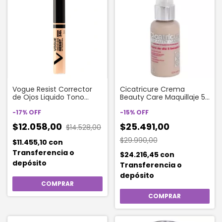
Vogue Resist Corrector
Cicatricure Crema
de Ojos Liquido Tono
Beauty Care Maquillaje 50
Vainilla 5 ml
Gr
-
17
%
OFF
-
15
%
OFF
$12.058,00
$25.491,00
$14.528,00
$29.990,00
$11.455,10
con
Transferencia o
$24.216,45
con
depósito
Transferencia o
depósito