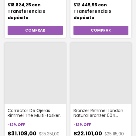
$18.824,25
con
$12.445,95
con
Transferencia o
Transferencia o
depósito
depósito
Corrector De Ojeras
Bronzer Rimmel London
Rimmel The Multi-tasker
Natural Bronzer 004
Concealer X 10 Ml 030
Sunbathe
Light
-
12
%
OFF
-
12
%
OFF
$31.108,00
$22.101,00
$35.351,00
$25.115,00