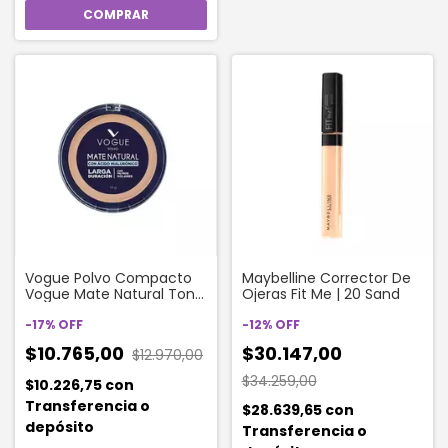
Vogue Polvo Compacto
Maybelline Corrector De
Vogue Mate Natural Tono
Ojeras Fit Me | 20 Sand
Natural
-
17
%
OFF
-
12
%
OFF
$10.765,00
$30.147,00
$12.970,00
$34.259,00
$10.226,75
con
Transferencia o
$28.639,65
con
depósito
Transferencia o