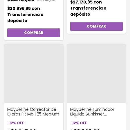
$27.170,95
con
Transferencia o
$20.995,95
con
depósito
Transferencia o
depósito
Maybelline Corrector De
Maybelline Iluminador
Ojeras Fit Me | 25 Medium
Líquido Sunkisser
Highlighter Color Kiss Of
-
12
%
OFF
Shimmer
-
12
%
OFF