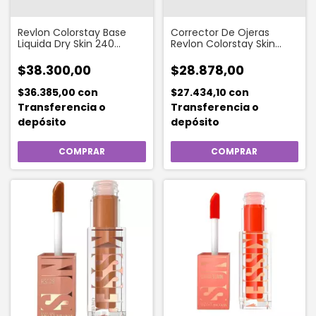
Revlon Colorstay Base
Corrector De Ojeras
Liquida Dry Skin 240
Revlon Colorstay Skin
Medium Beige
Awaken 5 En 1 X 8 Ml Ligth
Medium
$38.300,00
$28.878,00
$36.385,00
con
$27.434,10
con
Transferencia o
Transferencia o
depósito
depósito