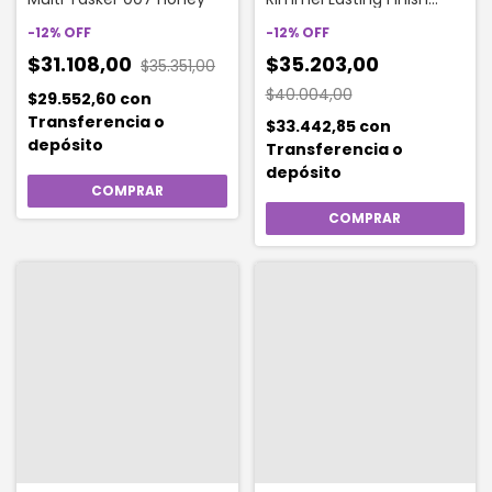
Hydration Boost X 30 Ml
-
12
%
OFF
Color 070 Sesame
-
12
%
OFF
Hboost
$31.108,00
$35.203,00
$35.351,00
$40.004,00
$29.552,60
con
Transferencia o
$33.442,85
con
depósito
Transferencia o
depósito