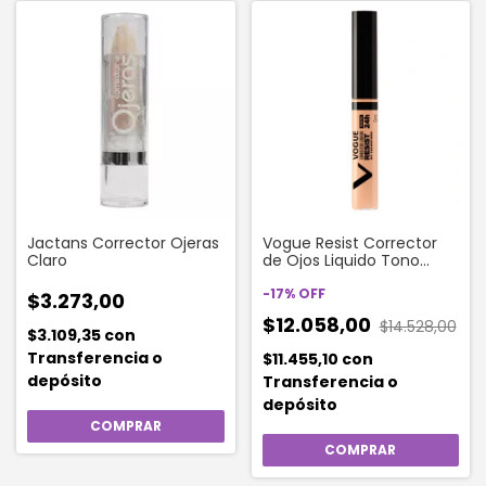
Jactans Corrector Ojeras
Vogue Resist Corrector
Claro
de Ojos Liquido Tono
Petalo 5 ml
-
17
%
OFF
$3.273,00
$12.058,00
$14.528,00
$3.109,35
con
Transferencia o
$11.455,10
con
depósito
Transferencia o
depósito