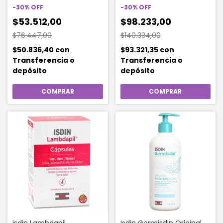
150ml
Serum Hidratante X 30ml
-
30
%
OFF
-
30
%
OFF
$53.512,00
$98.233,00
$76.447,00
$140.334,00
$50.836,40
con
$93.321,35
con
Transferencia o
Transferencia o
depósito
depósito
Isdin Lambdapil
Isdin Germisdin Original