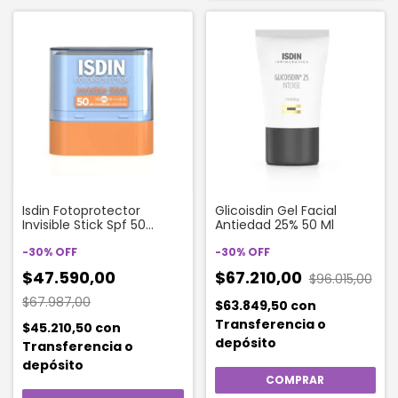
Isdin Fotoprotector
Glicoisdin Gel Facial
Invisible Stick Spf 50
Antiedad 25% 50 Ml
Protector Solar Facial
Transparente X 10 Gr
-
30
%
OFF
-
30
%
OFF
$47.590,00
$67.210,00
$96.015,00
$67.987,00
$63.849,50
con
Transferencia o
$45.210,50
con
depósito
Transferencia o
depósito