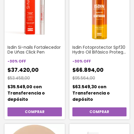
Isdin Si-nails Fortalecedor
Isdin Fotoprotector Spf30
De Uñas Click Pen
Hydro Oil Bifásico Protege
Y Broncea Protector Solar
-
30
%
OFF
X 200ml
-
30
%
OFF
$37.420,00
$66.894,00
$53.458,00
$95.564,00
$35.549,00
con
$63.549,30
con
Transferencia o
Transferencia o
depósito
depósito