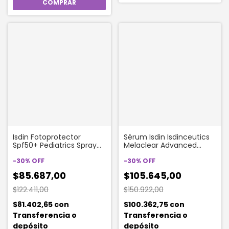
Isdin Fotoprotector
Sérum Isdin Isdinceutics
Spf50+ Pediatrics Spray
Melaclear Advanced
Transparente Wet Skin
Repuesto X 30 Ml
Protector Solar X 250ml
-
30
%
OFF
-
30
%
OFF
$85.687,00
$105.645,00
$122.411,00
$150.922,00
$81.402,65
con
$100.362,75
con
Transferencia o
Transferencia o
depósito
depósito