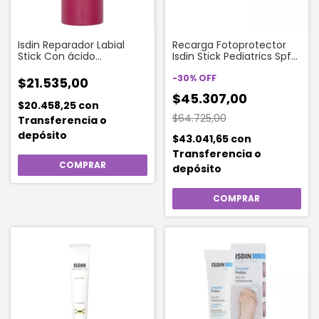
Isdin Reparador Labial
Recarga Fotoprotector
Stick Con ácido
Isdin Stick Pediatrics Spf
Hialurónico Rosa
50 X 20 G
Hidratante X 4 Gr
-
30
%
OFF
$21.535,00
$45.307,00
$20.458,25
con
$64.725,00
Transferencia o
depósito
$43.041,65
con
Transferencia o
depósito