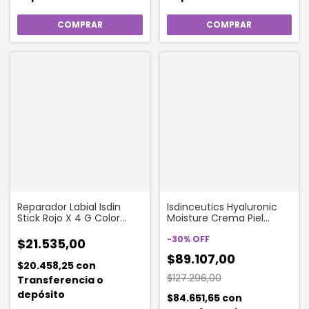
Reparador Labial Isdin
Isdinceutics Hyaluronic
Stick Rojo X 4 G Color
Moisture Crema Piel
Rojo Isdin
Normal - Seca 50 Gr
-
30
%
OFF
$21.535,00
$89.107,00
$20.458,25
con
$127.296,00
Transferencia o
depósito
$84.651,65
con