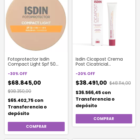
Fotoprotector Isdin
Isdin Cicapost Crema
Compact Light Spf 50
Post Cicatricial
Color Maquillaje X 10
Reparadora X 50 Gramos
Gramos
-
30
%
OFF
-
20
%
OFF
$68.845,00
$38.491,00
$48.114,00
$98.350,00
$36.566,45
con
Transferencia o
$65.402,75
con
depósito
Transferencia o
depósito