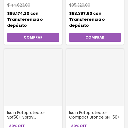
$144.623,00
$95.320,00
$96.174,20
con
$63.387,80
con
Transferencia o
Transferencia o
depósito
depósito
Isdin Fotoprotector
Isdin Fotoprotector
Spf50+ Spray
Compact Bronce SPF 50+
Transparente Wet Skin
Protector Solar X 250ml
-
30
%
OFF
-
30
%
OFF