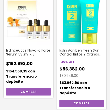
Isdinceutics Flavo-c Forte
Isdin Acniben Teen Skin
Sérum 53 .ml X 3
Control Brillos Y Granos
Gel Crema X 40ml
-
30
%
OFF
$162.693,00
$56.382,00
$154.558,35
con
$80.546,00
Transferencia o
depósito
$53.562,90
con
Transferencia o
depósito