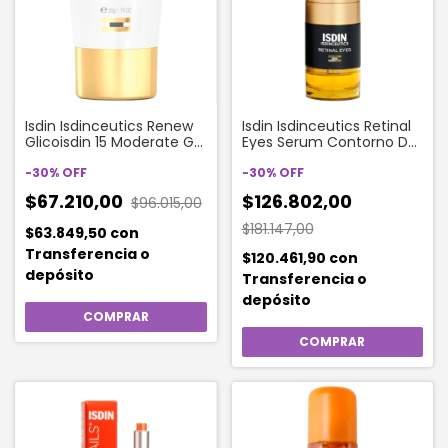
Isdin Isdinceutics Renew
Isdin Isdinceutics Retinal
Glicoisdin 15 Moderate Gel
Eyes Serum Contorno De
Facial Antiedad X 50ml
Ojos Antiarrugas X 20ml
-
30
%
OFF
-
30
%
OFF
$67.210,00
$126.802,00
$96.015,00
$181.147,00
$63.849,50
con
Transferencia o
$120.461,90
con
depósito
Transferencia o
depósito