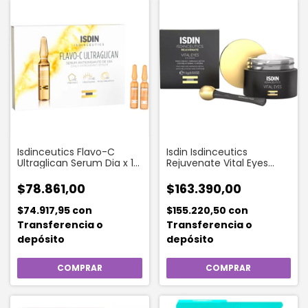
Isdinceutics Flavo-C
Isdin Isdinceutics
Ultraglican Serum Dia x 10
Rejuvenate Vital Eyes
Ampollas
Contorno De Ojos
Antiarrugas X 15 Gramos
$78.861,00
$163.390,00
$74.917,95
con
$155.220,50
con
Transferencia o
Transferencia o
depósito
depósito