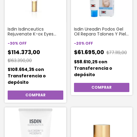
Isdin Isdinceutics
Isdin Ureadin Podos Gel
Rejuvenate K-ox Eyes
Oil Repara Talones Y Piel
Bolsas Y Ojeras X 15ml
75 Ml
-
30
%
OFF
-
20
%
OFF
$114.373,00
$61.695,00
$77.119,00
$163.390,00
$58.610,25
con
Transferencia o
$108.654,35
con
depósito
Transferencia o
depósito