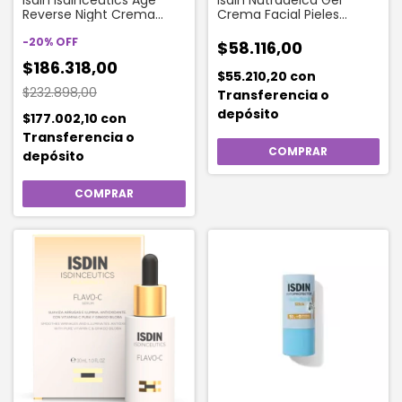
Isdin Isdinceutics Age
Isdin Nutradeica Gel
Reverse Night Crema
Crema Facial Pieles
Reparadora Antiedad X
Seborreicas X 50ml
50ml
-
20
%
OFF
$58.116,00
$186.318,00
$55.210,20
con
$232.898,00
Transferencia o
depósito
$177.002,10
con
Transferencia o
depósito