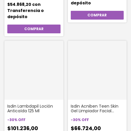
depósito
$54.868,20
con
Transferencia o
depósito
Isdin Lambdapil Loción
Isdin Acniben Teen Skin
Anticaída 125 Ml
Gel Limpiador Facial
Matificante X 400ml
-
30
%
OFF
-
30
%
OFF
$101.236,00
$66.724,00