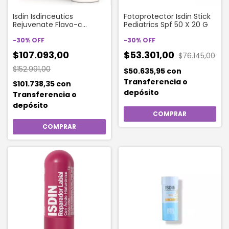
Isdin Isdinceutics
Fotoprotector Isdin Stick
Rejuvenate Flavo-c
Pediatrics Spf 50 X 20 G
Serum Antiedad X 30ml
-
30
%
OFF
-
30
%
OFF
$107.093,00
$53.301,00
$76.145,00
$152.991,00
$50.635,95
con
Transferencia o
$101.738,35
con
depósito
Transferencia o
depósito