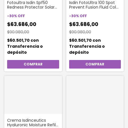
Fotoultra Isdin Spf50
Isdin FotoUltra 100 Spot
Redness Protector Solar
Prevent Fusion Fluid Color
Antirojeces X 50ml
Spf 50+ X 50 Ml
-
30
%
OFF
-
30
%
OFF
$63.686,00
$63.686,00
$90.980,00
$90.980,00
$60.501,70
con
$60.501,70
con
Transferencia o
Transferencia o
depósito
depósito
Crema Isdinceutics
Hyaluronic Moisture Refill