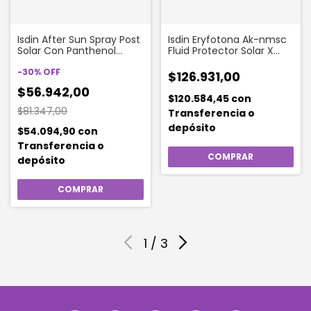
Isdin After Sun Spray Post
Isdin Eryfotona Ak-nmsc
Solar Con Panthenol
Fluid Protector Solar X
Hidratación Intensa X
50ml
200ml
-
30
%
OFF
$126.931,00
$56.942,00
$120.584,45
con
$81.347,00
Transferencia o
depósito
$54.094,90
con
Transferencia o
depósito
1
/
3