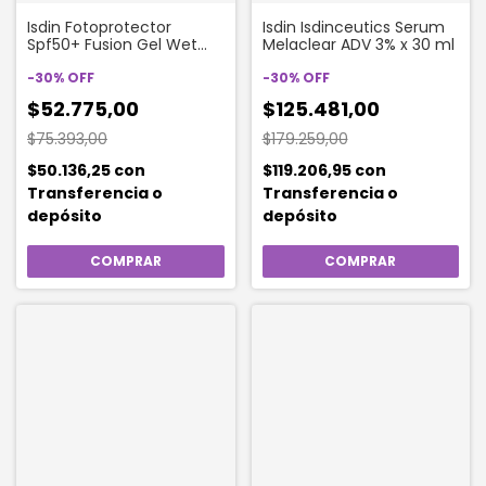
Isdin Fotoprotector
Isdin Isdinceutics Serum
Spf50+ Fusion Gel Wet
Melaclear ADV 3% x 30 ml
Skin Sport Protector Solar
X 100ml
-
30
%
OFF
-
30
%
OFF
$52.775,00
$125.481,00
$75.393,00
$179.259,00
$50.136,25
con
$119.206,95
con
Transferencia o
Transferencia o
depósito
depósito