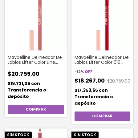
Maybelline Delineador De
Maybelline Delineador De
Labios Lifter Color Line
Labios Lifter Color 010
Leader X 6 G
Character X 6 G
-
12
%
OFF
$20.759,00
$18.267,00
$20.759,00
$19.721,05
con
Transferencia o
$17.353,65
con
depósito
Transferencia o
depósito
SIN STOCK
SIN STOCK