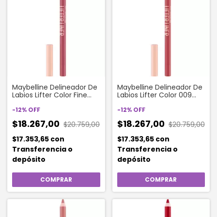
Maybelline Delineador De
Maybelline Delineador De
Labios Lifter Color Fine
Labios Lifter Color 009
Line X 6 G
Peaking X 6 G
-
12
%
OFF
-
12
%
OFF
$18.267,00
$18.267,00
$20.759,00
$20.759,00
$17.353,65
con
$17.353,65
con
Transferencia o
Transferencia o
depósito
depósito