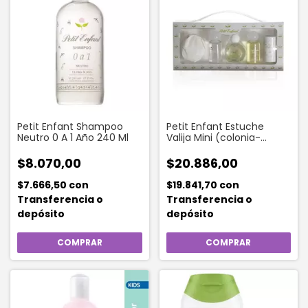
Petit Enfant Shampoo
Petit Enfant Estuche
Neutro 0 A 1 Año 240 Ml
Valija Mini (colonia-
polvo-shampoo Kids-
jabon-shampoo De 0a1)
$8.070,00
$20.886,00
$7.666,50
con
$19.841,70
con
Transferencia o
Transferencia o
depósito
depósito