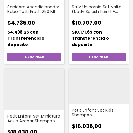
Sanicare Acondicionador
Sally Unicornio Set Valija
Bebe Tutti Frutti 250 Ml
(body Splash 125ml +
Shampoo 200ml)
$4.735,00
$10.707,00
$4.498,25
con
$10.171,65
con
Transferencia o
Transferencia o
depósito
depósito
Petit Enfant Set Kids
Shampoo
Petit Enfant Set Miniatura
Acondicionador Colonia
Agua Azahar Shampoo
Jabón
$18.038,00
Oleo Jabón
$18.038,00