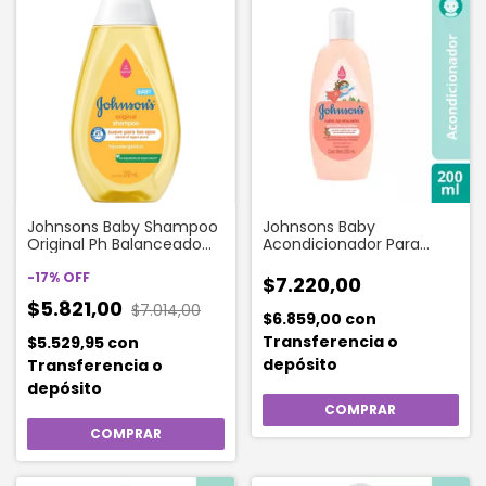
Johnsons Baby Shampoo
Johnsons Baby
Original Ph Balanceado
Acondicionador Para
200 Ml
Bebe Rulos 200 Ml
-
17
%
OFF
$7.220,00
$5.821,00
$7.014,00
$6.859,00
con
Transferencia o
$5.529,95
con
depósito
Transferencia o
depósito