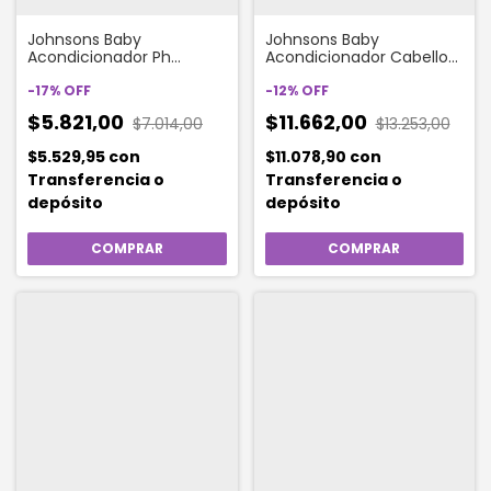
Johnsons Baby
Johnsons Baby
Acondicionador Ph
Acondicionador Cabello
Balanceado 200 Ml
Claro X 400 Ml
-
17
%
OFF
-
12
%
OFF
$5.821,00
$11.662,00
$7.014,00
$13.253,00
$5.529,95
con
$11.078,90
con
Transferencia o
Transferencia o
depósito
depósito