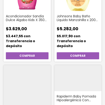
Acondicionador Sandía
Johnsons Baby Baño
Dulce Algabo Kids X 350
Liquido Manzanilla x 200
Ml
ml
$3.629,00
$5.282,00
$3.447,55
con
$5.017,90
con
Transferencia o
Transferencia o
depósito
depósito
Rapiderm Baby Pomada
Hipoalergénica Con
Lanolina X 30 G