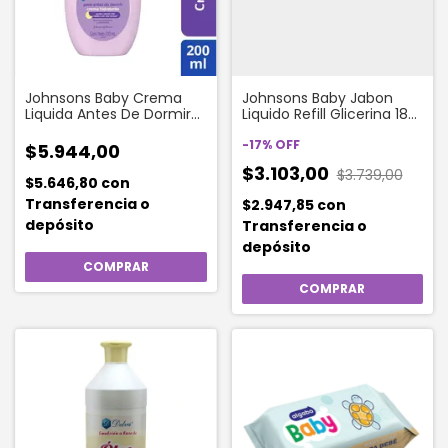
Johnsons Baby Crema
Johnsons Baby Jabon
Liquida Antes De Dormir
Liquido Refill Glicerina 180
200 Ml
Ml
-
17
%
OFF
$5.944,00
$3.103,00
$3.739,00
$5.646,80
con
Transferencia o
$2.947,85
con
depósito
Transferencia o
depósito