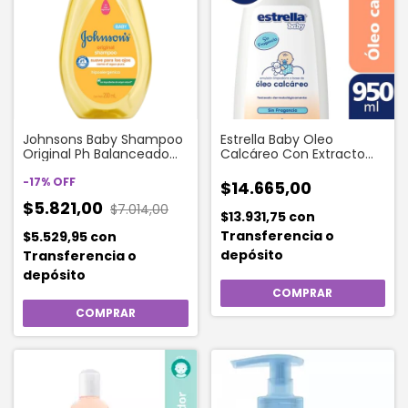
Johnsons Baby Shampoo
Estrella Baby Oleo
Original Ph Balanceado
Calcáreo Con Extracto
200 Ml
De Algodón X 950 Ml
-
17
%
OFF
$14.665,00
$5.821,00
$7.014,00
$13.931,75
con
Transferencia o
$5.529,95
con
depósito
Transferencia o
depósito