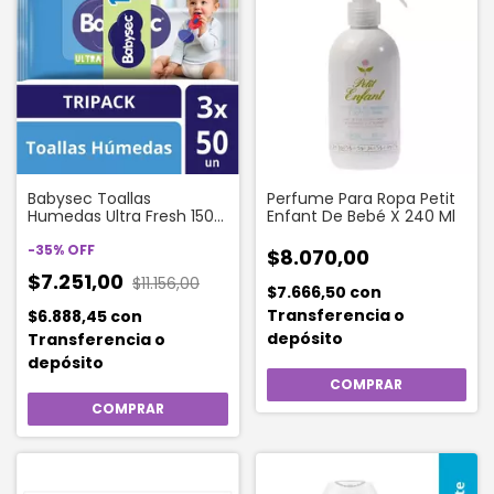
Babysec Toallas
Perfume Para Ropa Petit
Humedas Ultra Fresh 150
Enfant De Bebé X 240 Ml
Unidades
-
35
%
OFF
$8.070,00
$7.251,00
$11.156,00
$7.666,50
con
Transferencia o
$6.888,45
con
depósito
Transferencia o
depósito