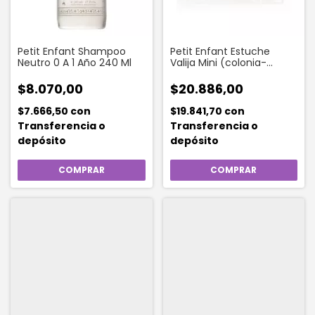
Petit Enfant Shampoo
Petit Enfant Estuche
Neutro 0 A 1 Año 240 Ml
Valija Mini (colonia-
polvo-shampoo Kids-
jabon-shampoo De 0a1)
$8.070,00
$20.886,00
$7.666,50
con
$19.841,70
con
Transferencia o
Transferencia o
depósito
depósito