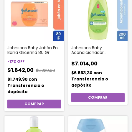
Johnsons Baby Jabón En
Johnsons Baby
Barra Glicerina 80 Gr
Acondicionador
Manzanilla 200 Ml
-
17
%
OFF
$7.014,00
$1.842,00
$2.220,00
$6.663,30
con
Transferencia o
$1.749,90
con
depósito
Transferencia o
depósito