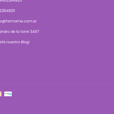
91162284820
62284820
fo@farmamix.com.ar
sandro de la torre 3497
isitá nuestro Blog!