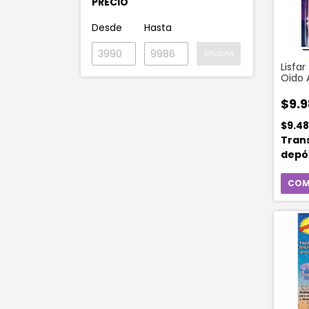
PRECIO
Desde
Hasta
APLICAR
Lisfa
Oido
Fluo X
$9.9
$9.4
Tran
depó