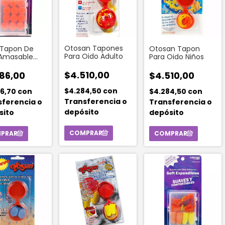
Otosan Tapones
r Tapon De
Otosan Tapon
Para Oido Adulto
 Amasable
Para Oido Niños
 12un
$4.510,00
86,00
$4.510,00
$4.284,50
con
86,70
con
$4.284,50
con
Transferencia o
sferencia o
Transferencia o
depósito
sito
depósito