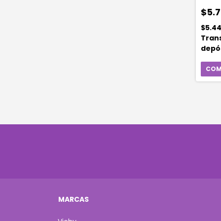
Unida
$5.7
$5.4
Tran
depó
MARCAS