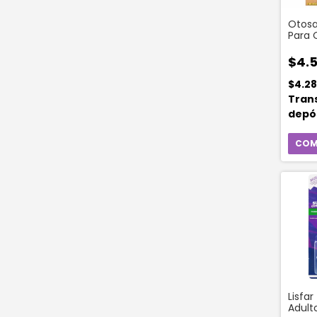
Otos
Para 
Amas
Silico
$4.5
$4.2
Tran
depó
Lisfa
Adult