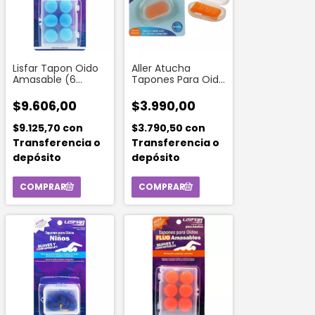
Lisfar Tapon Oido
Aller Atucha
Amasable (6
Tapones Para Oido
Unidades)
De Silicona
Amasable
$9.606,00
$3.990,00
$9.125,70
con
$3.790,50
con
Transferencia o
Transferencia o
depósito
depósito