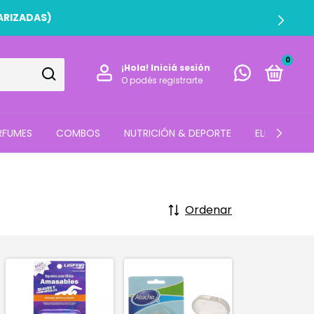
ARIZADAS)
0
¡Hola!
Iniciá sesión
O podés registrarte
RFUMES
COMBOS
NUTRICIÓN & DEPORTE
ELECTRO
Ordenar