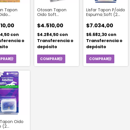
an Tapon
Otosan Tapon
Lisfar Tapon P/oido
Oido
Oido Soft
Espuma Soft (2
able De
Autoexpandible
Pares C/cordon)
na
10,00
$4.510,00
$7.034,00
84,50
con
$4.284,50
con
$6.682,30
con
sferencia o
Transferencia o
Transferencia o
sito
depósito
depósito
r Tapon Oido
o (2