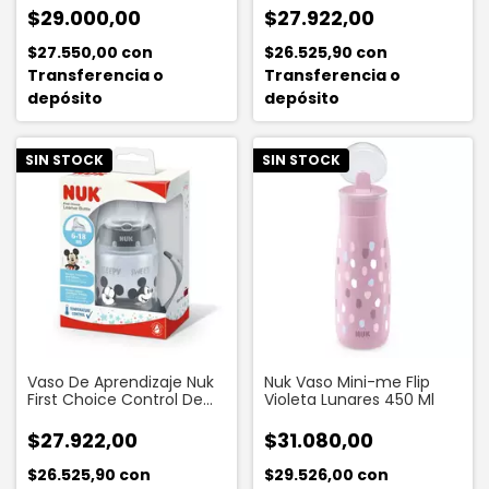
Mouse Roja X 150 Ml
$29.000,00
$27.922,00
$27.550,00
con
$26.525,90
con
Transferencia o
Transferencia o
depósito
depósito
SIN STOCK
SIN STOCK
Vaso De Aprendizaje Nuk
Nuk Vaso Mini-me Flip
First Choice Control De
Violeta Lunares 450 Ml
Temperatura Mickey
Mouse Gris X 150 Ml
$27.922,00
$31.080,00
$26.525,90
con
$29.526,00
con