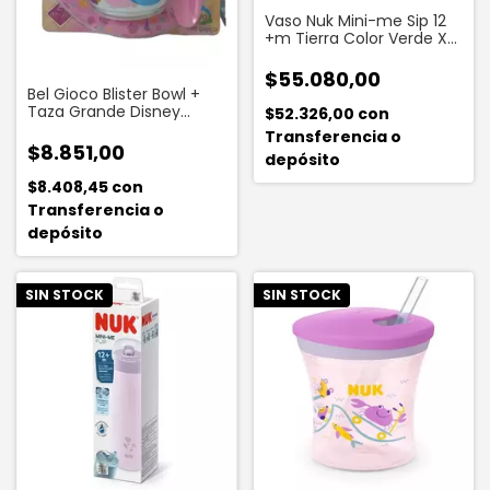
Vaso Nuk Mini-me Sip 12
+m Tierra Color Verde X
500 Ml
$55.080,00
Bel Gioco Blister Bowl +
Taza Grande Disney
$52.326,00
con
Princesa Único
Transferencia o
$8.851,00
depósito
$8.408,45
con
Transferencia o
depósito
SIN STOCK
SIN STOCK