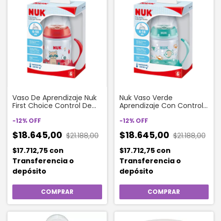
Vaso De Aprendizaje Nuk
Nuk Vaso Verde
First Choice Control De
Aprendizaje Con Control
Temperatura Roja X 150
De Temperatura 150 Ml
Ml
-
12
%
OFF
-
12
%
OFF
$18.645,00
$18.645,00
$21.188,00
$21.188,00
$17.712,75
con
$17.712,75
con
Transferencia o
Transferencia o
depósito
depósito