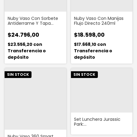
Nuby Vaso Con Sorbete
Nuby Vaso Con Manijas
Antiderrame Y Tapa
Flujo Directo 240ml
Deslizante
$24.796,00
$18.598,00
$23.556,20
con
$17.668,10
con
Transferencia o
Transferencia o
depósito
depósito
SIN STOCK
SIN STOCK
Set Lunchera Jurassic
Park:
Lunchera+cantimplora+sand
Nuby Vaso 360 Smart