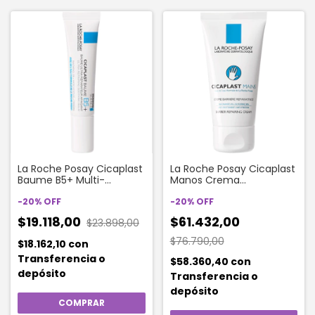
La Roche Posay Cicaplast
La Roche Posay Cicaplast
Baume B5+ Multi-
Manos Crema
reparador x 15 ml
Reparadora 50 Ml
-
20
%
OFF
-
20
%
OFF
$19.118,00
$61.432,00
$23.898,00
$76.790,00
$18.162,10
con
Transferencia o
$58.360,40
con
depósito
Transferencia o
depósito