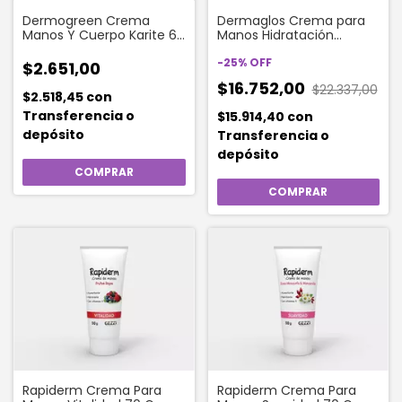
Dermogreen Crema
Dermaglos Crema para
Manos Y Cuerpo Karite 60
Manos Hidratación
Gr
Esencial 100g
-
25
%
OFF
$2.651,00
$16.752,00
$22.337,00
$2.518,45
con
Transferencia o
$15.914,40
con
depósito
Transferencia o
depósito
Rapiderm Crema Para
Rapiderm Crema Para