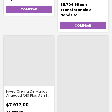
$11.704,95
con
Transferencia o
depósito
Nivea Crema De Manos
Antiedad Q10 Plus 3 En 1
Para Todo Tipo De Piel 100
Ml
$7.977,00