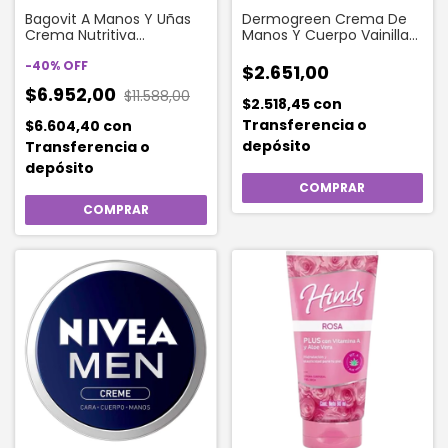
Bagovit A Manos Y Uñas
Dermogreen Crema De
Crema Nutritiva
Manos Y Cuerpo Vainilla
Hidratante X 50 Gr
Sweet Cream 60 Gr
-
40
%
OFF
$2.651,00
$6.952,00
$11.588,00
$2.518,45
con
Transferencia o
$6.604,40
con
depósito
Transferencia o
depósito