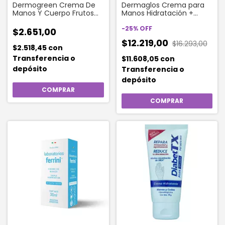
Dermogreen Crema De
Dermaglos Crema para
Manos Y Cuerpo Frutos
Manos Hidratación +
Rojos Funny Berry 60 Gr
Regeneración 50g
-
25
%
OFF
$2.651,00
$12.219,00
$16.293,00
$2.518,45
con
Transferencia o
$11.608,05
con
depósito
Transferencia o
depósito