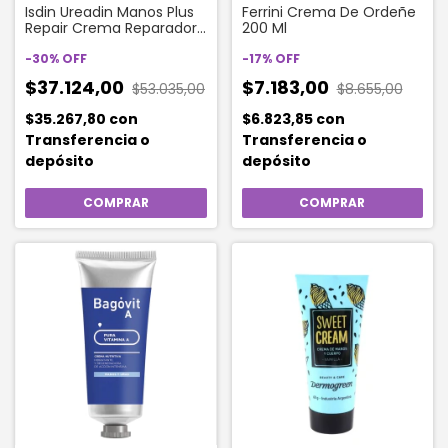
Isdin Ureadin Manos Plus
Ferrini Crema De Ordeñe
Repair Crema Reparadora
200 Ml
Hidratante X 50ml
-
30
%
OFF
-
17
%
OFF
$37.124,00
$7.183,00
$53.035,00
$8.655,00
$35.267,80
con
$6.823,85
con
Transferencia o
Transferencia o
depósito
depósito