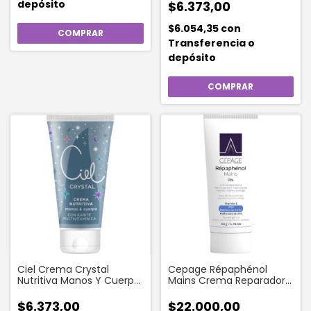
depósito
$6.373,00
$6.054,35
con
Transferencia o
depósito
Ciel Crema Crystal
Cepage Répaphénol
Nutritiva Manos Y Cuerpo
Mains Crema Reparadora
85 Ml
de Manos x 50 Gr
$6.373,00
$22.000,00