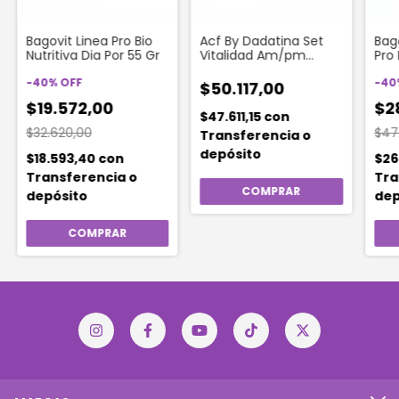
Bagovit Linea Pro Bio
Acf By Dadatina Set
Bag
Nutritiva Dia Por 55 Gr
Vitalidad Am/pm
Pro 
(crema + Recarga +
Tipo
-
40
%
OFF
Neceser)
-
40
$50.117,00
$19.572,00
$2
$47.611,15
con
$32.620,00
$47
Transferencia o
depósito
$18.593,40
con
$26
Transferencia o
Tra
depósito
dep