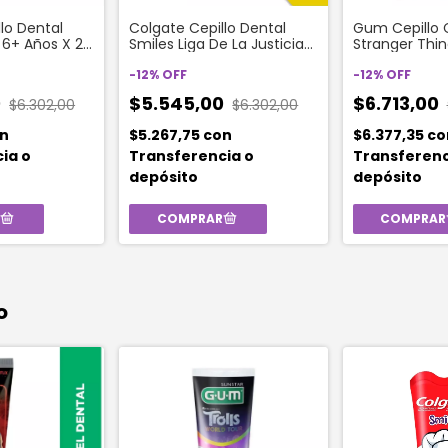
lo Dental
Colgate Cepillo Dental
Gum Cepillo C
 6+ Años X 2
Smiles Liga De La Justicia
Stranger Thi
6+ Años
Suave
-
12
%
OFF
-
12
%
OFF
0
$5.545,00
$6.713,00
$6.302,00
$6.302,00
n
$5.267,75
con
$6.377,35
co
ia o
Transferencia o
Transferenc
depósito
depósito
o