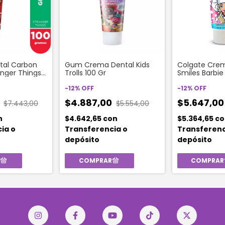
tal Carbon
Gum Crema Dental Kids
Colgate Crem
anger Things
Trolls 100 Gr
Smiles Barbie
Gr
-
12
%
OFF
-
12
%
OFF
0
$4.887,00
$5.647,0
$7.443,00
$5.554,00
n
$4.642,65
con
$5.364,65
co
ia o
Transferencia o
Transferenc
depósito
depósito