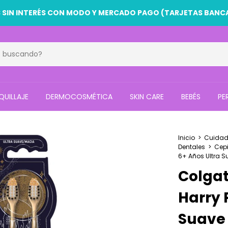
HASTA 50% OFF EN ARTÍCULOS SELECCIONADOS
UILLAJE
DERMOCOSMÉTICA
SKIN CARE
BEBÉS
PE
Inicio
>
Cuidad
Dentales
>
Cepi
6+ Años Ultra S
Colgat
Harry 
Suave 