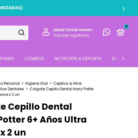
0
¡Hola!
Iniciá sesión
O podés registrarte
RFUMES
COMBOS
NUTRICIÓN & DEPORTE
ELECTRO
o Personal
>
Higiene Oral
>
Cepillos & Hilos
llos Dentales
>
Colgate Cepillo Dental Harry Potter
uave x 2 un
e Cepillo Dental
Potter 6+ Años Ultra
x 2 un