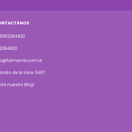
ONTACTÁNOS
91162284820
62284820
fo@farmamix.com.ar
sandro de la torre 3497
isitá nuestro Blog!