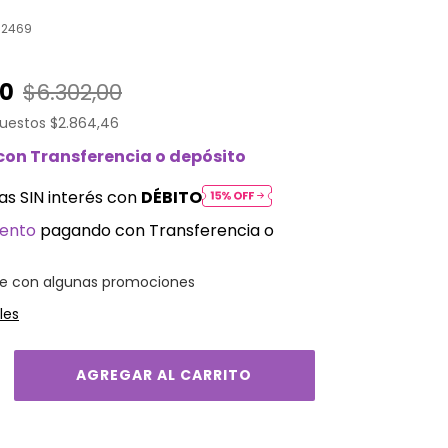
02469
00
$6.302,00
puestos
$2.864,46
con
Transferencia o depósito
as SIN interés con
DÉBITO
uento
pagando con Transferencia o
e con algunas promociones
les