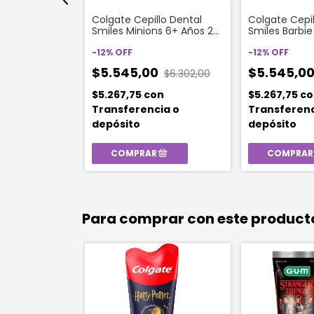
Dental
Colgate Cepillo Dental
Colgate Cepil
Ladybug Suave
Smiles Minions 6+ Años 2
Smiles Barbie
Unidades
Unidades
-
12
%
OFF
-
12
%
OFF
0
$5.545,00
$5.545,0
$6.661,00
$6.302,00
on
$5.267,75
con
$5.267,75
co
ia o
Transferencia o
Transferenc
depósito
depósito
Para comprar con este product