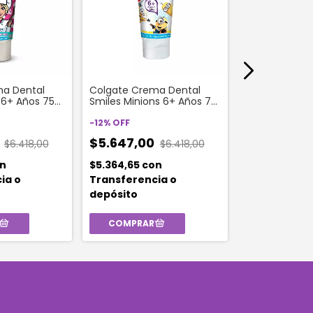
a Dental
Colgate Crema Dental
Gum Crema De
 6+ Años 75
Smiles Minions 6+ Años 75
Avengers 100 
Ml
-
12
%
OFF
-
12
%
OFF
0
$5.647,00
$6.418,00
$6.418,00
$4.887,0
n
$5.364,65
con
$4.642,65
co
ia o
Transferencia o
Transferenc
depósito
depósito