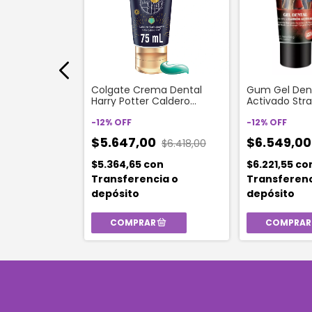
ental Kids
Colgate Crema Dental
Gum Gel Den
0 Gr
Harry Potter Caldero
Activado Str
Burbujeante 6+ Años x 75
100 Gr
gr
-
12
%
OFF
-
12
%
OFF
0
$5.647,00
$6.549,0
$5.554,00
$6.418,00
on
$5.364,65
con
$6.221,55
co
ia o
Transferencia o
Transferenc
depósito
depósito