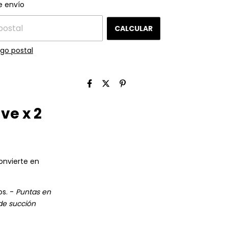
CAMBIAR CP
el CP:
e envío
CALCULAR
go postal
ve x 2
convierte en
os. -
Puntas en
de succión