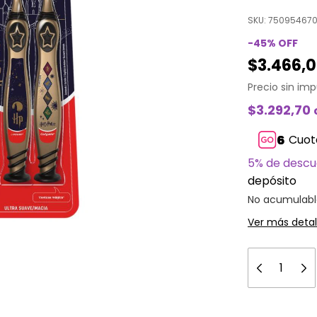
SKU:
75095467
-
45
%
OFF
$3.466,
Precio sin im
$3.292,70
Cuot
5% de desc
depósito
No acumulabl
Ver más detal