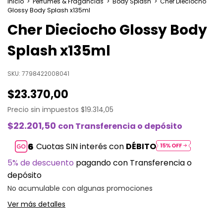
Inicio
>
Perfumes & Fragancias
>
Body Splash
>
Cher Dieciocho
Glossy Body Splash x135ml
Cher Dieciocho Glossy Body
Splash x135ml
SKU:
7798422008041
$23.370,00
Precio sin impuestos
$19.314,05
$22.201,50
con
Transferencia o depósito
Cuotas SIN interés con
DÉBITO
5% de descuento
pagando con Transferencia o
depósito
No acumulable con algunas promociones
Ver más detalles