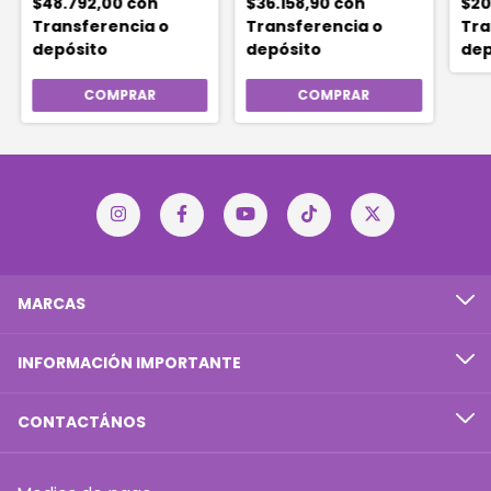
$48.792,00
con
$36.158,90
con
$20
Transferencia o
Transferencia o
Tra
depósito
depósito
dep
MARCAS
INFORMACIÓN IMPORTANTE
CONTACTÁNOS