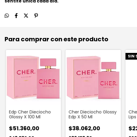
sentite única cada día.
Para comprar con este producto
SIN
Edp Cher Dieciocho
Cher Dieciocho Glossy
Che
Glossy X 100 Ml
Edp X 50 Ml
Lips
Glo
$51.360,00
$38.062,00
$2