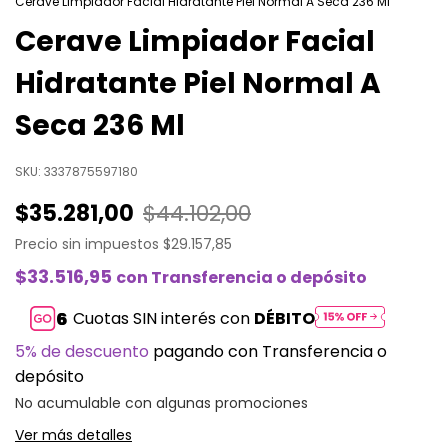
Cerave Limpiador Facial Hidratante Piel Normal A Seca 236 Ml
Cerave Limpiador Facial
Hidratante Piel Normal A
Seca 236 Ml
SKU:
3337875597180
$35.281,00
$44.102,00
Precio sin impuestos
$29.157,85
$33.516,95
con
Transferencia o depósito
Cuotas SIN interés con
DÉBITO
5% de descuento
pagando con Transferencia o
depósito
No acumulable con algunas promociones
Ver más detalles