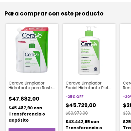
Para comprar con este producto
Cerave Limpiador
Cerave Limpiador
Cer
Hidratante para Rostro
Facial Hidratante Piel
Ren
y Cuerpo Repuesto X
Normal A Seca x
Res
473 Ml
473ml
-
25
%
OFF
-
20
$47.882,00
$45.729,00
$2
$45.487,90
con
$60.973,00
$33
Transferencia o
depósito
$43.442,55
con
$25
Transferencia o
Tra