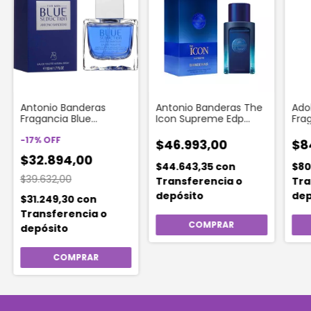
Antonio Banderas
Antonio Banderas The
Ado
Fragancia Blue
Icon Supreme Edp
Fra
Seduction Edt For Men
Intense x 50 Ml
Salb
| 50 Ml
-
17
%
OFF
$46.993,00
$8
$32.894,00
$44.643,35
con
$80
$39.632,00
Transferencia o
Tra
depósito
dep
$31.249,30
con
Transferencia o
depósito