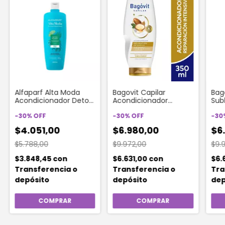
Alfaparf Alta Moda
Bagovit Capilar
Bago
Acondicionador Detox
Acondicionador
Sub
Purify 300 Ml
Reparacion Intens 350
Aco
-
30
%
OFF
Ml
-
30
%
OFF
Cab
-
30
350
$4.051,00
$6.980,00
$6
$5.788,00
$9.972,00
$9.
$3.848,45
con
$6.631,00
con
$6.
Transferencia o
Transferencia o
Tra
depósito
depósito
dep