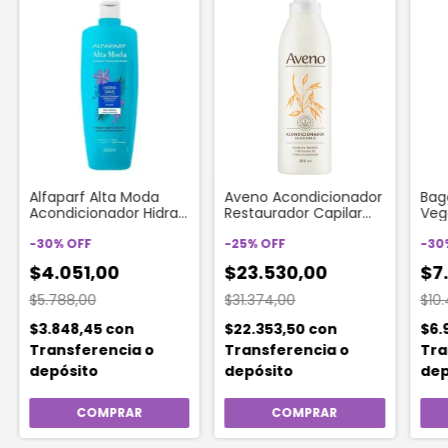
Alfaparf Alta Moda
Aveno Acondicionador
Bag
Acondicionador Hidra
Restaurador Capilar
Veg
Save 300 Ml
x250ml
Aco
-
30
%
OFF
-
25
%
OFF
350
-
30
$4.051,00
$23.530,00
$7
$5.788,00
$31.374,00
$10
$3.848,45
con
$22.353,50
con
$6.
Transferencia o
Transferencia o
Tra
depósito
depósito
dep