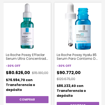
La Roche Posay Effaclar
La Roche Posay Hyalu B5
Serum Ultra Concentrado
Serum Para Contorno De
Peeling Diario Para Pieles
Ojos X 15ml
Grasas X 30ml
-
30
%
OFF
-
30
%
OFF
$80.626,00
$90.772,00
$115.180,00
$129.675,00
$76.594,70
con
Transferencia o
$86.233,40
con
depósito
Transferencia o
depósito