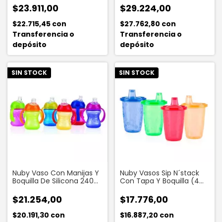
$23.911,00
$29.224,00
$22.715,45
con
$27.762,80
con
Transferencia o
Transferencia o
depósito
depósito
SIN STOCK
SIN STOCK
Nuby Vaso Con Manijas Y
Nuby Vasos Sip N´stack
Boquilla De Silicona 240
Con Tapa Y Boquilla (4
Ml
Vasos + Tapas)
$21.254,00
$17.776,00
$20.191,30
con
$16.887,20
con