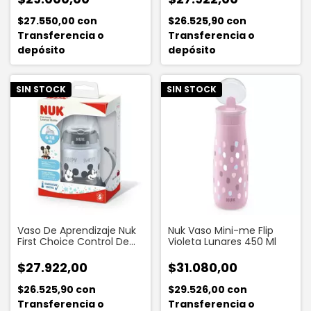
$27.550,00
con
$26.525,90
con
Transferencia o
Transferencia o
depósito
depósito
SIN STOCK
SIN STOCK
Vaso De Aprendizaje Nuk
Nuk Vaso Mini-me Flip
First Choice Control De
Violeta Lunares 450 Ml
Temperatura Mickey
Mouse Gris X 150 Ml
$27.922,00
$31.080,00
$26.525,90
con
$29.526,00
con
Transferencia o
Transferencia o