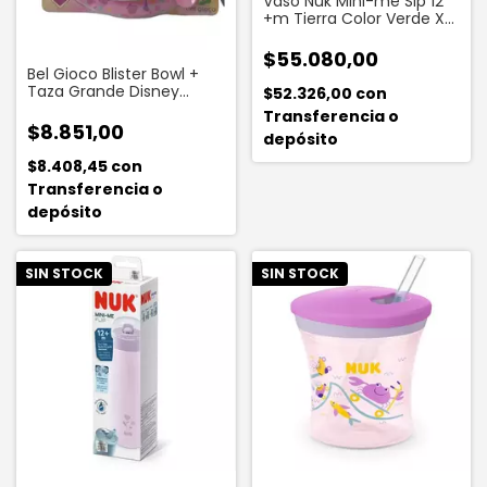
Vaso Nuk Mini-me Sip 12
+m Tierra Color Verde X
500 Ml
$55.080,00
Bel Gioco Blister Bowl +
Taza Grande Disney
$52.326,00
con
Princesa Único
Transferencia o
$8.851,00
depósito
$8.408,45
con
Transferencia o
depósito
SIN STOCK
SIN STOCK