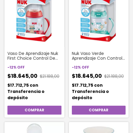
Vaso De Aprendizaje Nuk
Nuk Vaso Verde
First Choice Control De
Aprendizaje Con Control
Temperatura Roja X 150
De Temperatura 150 Ml
Ml
-
12
%
OFF
-
12
%
OFF
$18.645,00
$18.645,00
$21.188,00
$21.188,00
$17.712,75
con
$17.712,75
con
Transferencia o
Transferencia o
depósito
depósito