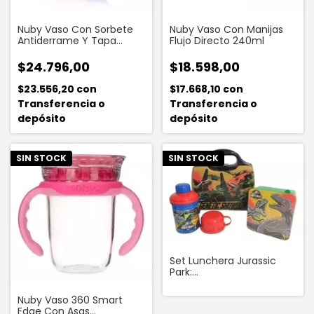
Nuby Vaso Con Sorbete
Nuby Vaso Con Manijas
Antiderrame Y Tapa
Flujo Directo 240ml
Deslizante
$24.796,00
$18.598,00
$23.556,20
con
$17.668,10
con
Transferencia o
Transferencia o
depósito
depósito
SIN STOCK
SIN STOCK
Set Lunchera Jurassic
Park:
Lunchera+cantimplora+sand
Nuby Vaso 360 Smart
Edge Con Asas