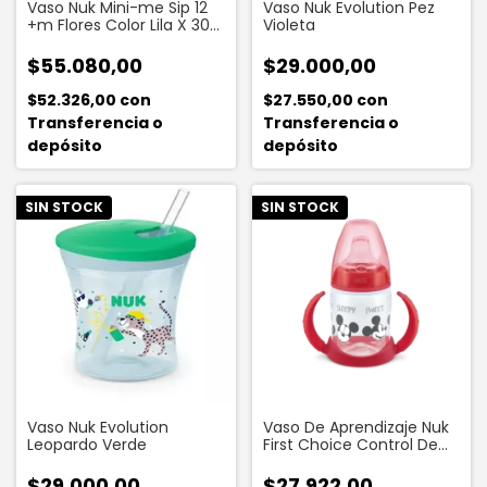
Vaso Nuk Mini-me Sip 12
Vaso Nuk Evolution Pez
+m Flores Color Lila X 300
Violeta
Ml
$55.080,00
$29.000,00
$52.326,00
con
$27.550,00
con
Transferencia o
Transferencia o
depósito
depósito
SIN STOCK
SIN STOCK
Vaso Nuk Evolution
Vaso De Aprendizaje Nuk
Leopardo Verde
First Choice Control De
Temperatura Mickey
Mouse Roja X 150 Ml
$29.000,00
$27.922,00