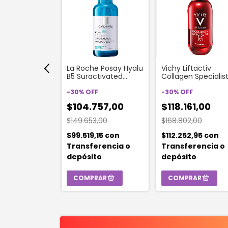
e Posay
La Roche Posay Hyalu
Vichy Liftactiv
r Solar Facial
B5 Suractivated
Collagen Specialist
s Uv Air Fps50
Serum Antiage
Bonding Serum
Rellenador X 30ml
-
30
%
OFF
Antiedad X 30ml
-
30
%
OFF
42,00
$104.757,00
$118.161,00
,00
$149.653,00
$168.802,00
9,90
con
erencia o
$99.519,15
con
$112.252,95
con
to
Transferencia o
Transferencia o
depósito
depósito