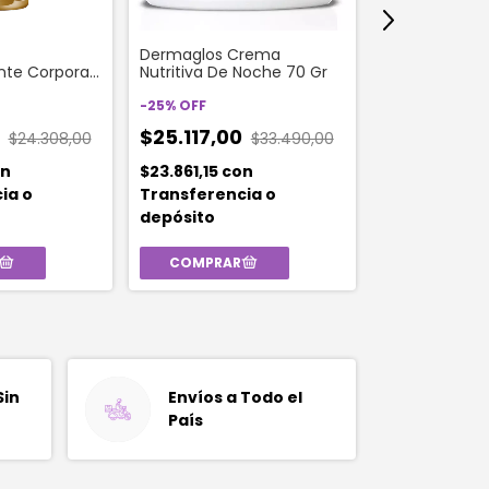
Dermaglos Crema
Crema Gel D
te Corporal
Nutritiva De Noche 70 Gr
Repuesto Faci
dratante 150g
Hidratacion 5
-
25
%
OFF
-
30
%
OFF
0
$25.117,00
$24.308,00
$33.490,00
$20.106,0
n
$23.861,15
con
$19.100,70
c
ia o
Transferencia o
Transferenc
depósito
depósito
Sin
Envíos a Todo el
País