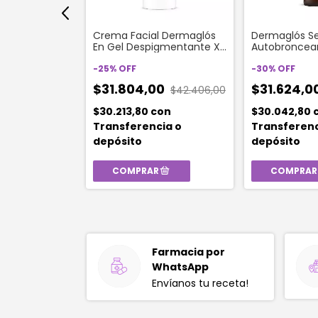
n Creatina
Crema Facial Dermaglós
Dermaglós S
 Micronizada
En Gel Despigmentante X
Autobroncean
0 gr
50 G
25ml
-
25
%
OFF
-
30
%
OFF
0
$31.804,00
$31.624,0
$57.982,00
$42.406,00
on
$30.213,80
con
$30.042,80
ia o
Transferencia o
Transferenc
depósito
depósito
Farmacia por
WhatsApp
Envíanos tu receta!