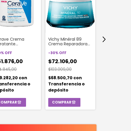
rave Crema
Vichy Minéral 89
Cerave Limpi
dratante
Crema Reparadora
Facial Hidrata
stauradora de la
Hidratante 100 H Rica
Normal A Sec
rrera x 454 ml
0
%
OFF
Pieles Secas X 50ml
-
30
%
OFF
-
20
%
OFF
1.876,00
$72.106,00
$35.281,0
4.845,00
$103.009,00
$44.102,00
9.282,20
con
$68.500,70
con
$33.516,95
c
ansferencia o
Transferencia o
Transferenc
pósito
depósito
depósito