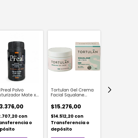
Preal Polvo
Tortulan Gel Crema
Go To Be Ma
xturizador Mate x
Facial Squalane
Corporal en 
r
Hidratante Boost x 50
Chill Not Bori
gr
3.376,00
$15.276,00
ml
$12.068,0
2.707,20
con
$14.512,20
con
$11.464,60
c
ansferencia o
Transferencia o
Transferenc
pósito
depósito
depósito