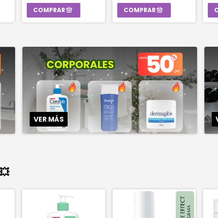
VER MÁS
💥