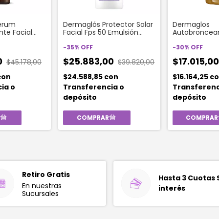
erum
Dermaglós Protector Solar
Dermaglos
te Facial
Facial Fps 50 Emulsión
Autobroncean
Fluida 50 Gr
Crema Gel Hi
-
35
%
OFF
-
30
%
OFF
0
$25.883,00
$17.015,0
$45.178,00
$39.820,00
con
$24.588,85
con
$16.164,25
co
ia o
Transferencia o
Transferenc
depósito
depósito
Retiro Gratis
Hasta 3 Cuotas 
En nuestras
interés
Sucursales