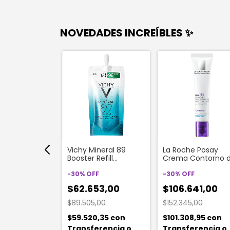
NOVEDADES INCREÍBLES ✨
Serum capilar
Vichy Mineral 89
La Roche Posay
 lifter x 100ml
Booster Refill
Crema Contorno 
Hidratante Efecto
Ojos Mela B3 x 15 m
Rellenador
-
30
%
OFF
-
30
%
OFF
74,00
Revitalizante X 30ml
$62.653,00
$106.641,00
0,30
con
$89.505,00
$152.345,00
erencia o
to
$59.520,35
con
$101.308,95
con
Transferencia o
Transferencia o