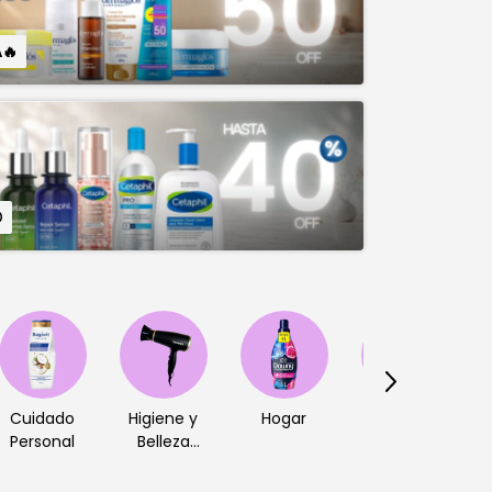
A🔥

Cuidado
Higiene y
Hogar
Electro-
C
Personal
Belleza
hogar
eléctrica