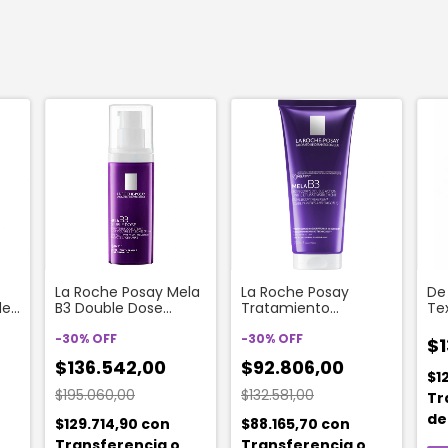
La Roche Posay Mela
La Roche Posay
De 
de
B3 Double Dose
Tratamiento
Te
l
Crema Gel x 40ml
Corporal Doble Mela
6g
-
30
%
OFF
B3 x 200 ml
-
30
%
OFF
$1
$136.542,00
$92.806,00
$1
$195.060,00
$132.581,00
Tr
de
$129.714,90
con
$88.165,70
con
Transferencia o
Transferencia o