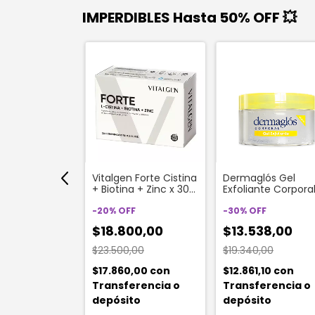
IMPERDIBLES Hasta 50% OFF 💥
CK
 Teen Skin
Vitalgen Forte Cistina
Dermaglós Gel
oncentrate
+ Biotina + Zinc x 30
Exfoliante Corpora
acial Anti-
Comp
Suavizante 200gr
cciones X
-
20
%
OFF
-
30
%
OFF
559,00
$18.800,00
$13.538,00
1,05
con
$23.500,00
$19.340,00
erencia o
to
$17.860,00
con
$12.861,10
con
Transferencia o
Transferencia o
depósito
depósito