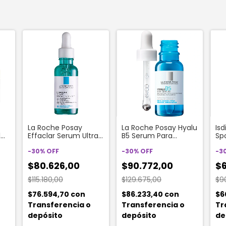
La Roche Posay
La Roche Posay Hyalu
Isd
l
Effaclar Serum Ultra
B5 Serum Para
Sp
Concentrado Peeling
Contorno De Ojos X
Flu
Diario Para Pieles
-
30
%
OFF
15ml
-
30
%
OFF
50
-
3
Grasas X 30ml
$80.626,00
$90.772,00
$6
$115.180,00
$129.675,00
$9
$76.594,70
con
$86.233,40
con
$6
Transferencia o
Transferencia o
Tr
depósito
depósito
de