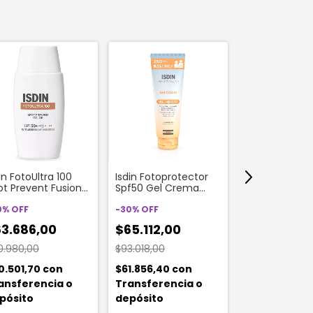
in FotoUltra 100
Isdin Fotoprotector
Vichy Mineral
ot Prevent Fusion
Spf50 Gel Crema
Contorno De 
id Color Spf 50+ X
Protector Solar X
Restaurador 
 Ml
0
%
OFF
250ml
-
30
%
OFF
Fortalecedor 
-
30
%
OFF
3.686,00
$65.112,00
$56.527,0
0.980,00
$93.018,00
$80.753,00
0.501,70
con
$61.856,40
con
$53.700,65
c
ansferencia o
Transferencia o
Transferenc
pósito
depósito
depósito