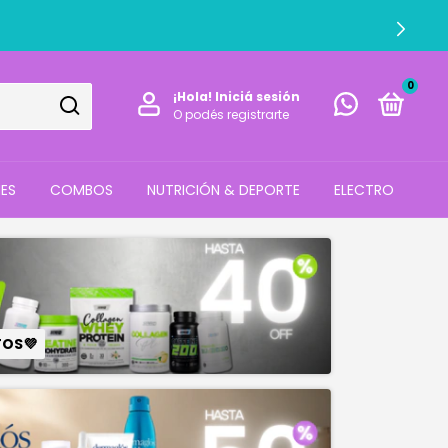
ARIZADAS)
0
¡Hola!
Iniciá sesión
O podés registrarte
ES
COMBOS
NUTRICIÓN & DEPORTE
ELECTRO
TOS💜