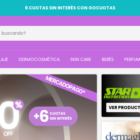
 SIN INTERÉS CON MODO Y MERCADO PAGO (TARJETAS BANC
LAJE
DERMOCOSMÉTICA
SKIN CARE
BEBÉS
PERFUM
VER PRODUC