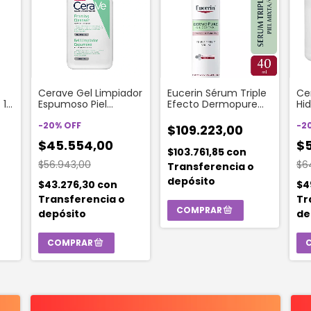
Cerave Gel Limpiador
Eucerin Sérum Triple
Ce
 16
Espumoso Piel
Efecto Dermopure
Hi
Normal A Grasa x 236
Oil Control Para
Re
Ml
-
20
%
OFF
Manchas Post Acné
Ba
-
2
$109.223,00
40 Ml
$45.554,00
$5
$103.761,85
con
$56.943,00
$6
Transferencia o
depósito
$43.276,30
con
$4
Transferencia o
Tr
depósito
de