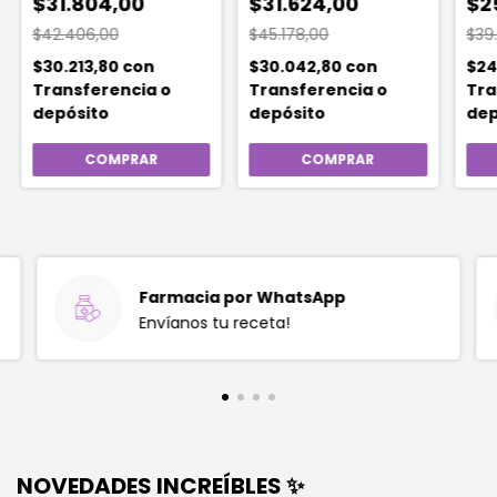
$31.804,00
$31.624,00
$2
$42.406,00
$45.178,00
$39
$30.213,80
con
$30.042,80
con
$24
Transferencia o
Transferencia o
Tra
depósito
depósito
dep
Farmacia por WhatsApp
Envíanos tu receta!
NOVEDADES INCREÍBLES ✨