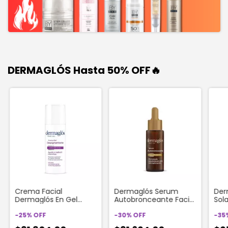
DERMAGLÓS Hasta 50% OFF🔥
Crema Facial
Dermaglós Serum
Der
Dermaglós En Gel
Autobronceante Facial
Sola
Despigmentante X 50
25ml
Emu
G
-
25
%
OFF
-
30
%
OFF
-
35