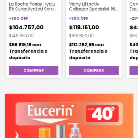
La Roche Posay Hyalu
Vichy Liftactiv
Cer
B5 Suractivated Serum
Collagen Specialist 16
Esp
Antiage Rellenador X
Bonding Serum
A G
30ml
-
30
%
OFF
Antiedad X 30ml
-
30
%
OFF
-
20
$104.757,00
$118.161,00
$4
$149.653,00
$168.802,00
$53
$99.519,15
con
$112.252,95
con
$40
Transferencia o
Transferencia o
Tra
depósito
depósito
dep