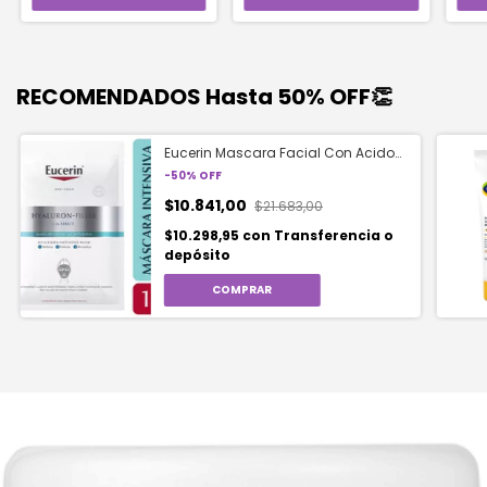
RECOMENDADOS Hasta 50% OFF👏
Eucerin Mascara Facial Con Acido
Hialuronico 1 Unidad
-
50
%
OFF
$10.841,00
$21.683,00
$10.298,95
con
Transferencia o
depósito