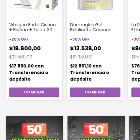
Vitalgen Forte Cistina
Dermaglós Gel
La 
+ Biotina + Zinc x 30
Exfoliante Corporal
Eff
Comp
Suavizante 200gr
Con
-
20
%
OFF
-
30
%
OFF
Diar
-
30
Gra
$18.800,00
$13.538,00
$8
$23.500,00
$19.340,00
$115
$17.860,00
con
$12.861,10
con
$76
Transferencia o
Transferencia o
Tra
depósito
depósito
dep