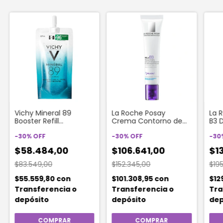
Vichy Mineral 89
La Roche Posay
La 
Booster Refill
Crema Contorno de
B3 
Hidratante Efecto
Ojos Mela B3 x 15 ml
Cre
Rellenador
-
30
%
OFF
-
30
%
OFF
-
30
Revitalizante X 30ml
$58.484,00
$106.641,00
$1
$83.549,00
$152.345,00
$19
$55.559,80
con
$101.308,95
con
$12
Transferencia o
Transferencia o
Tra
depósito
depósito
dep